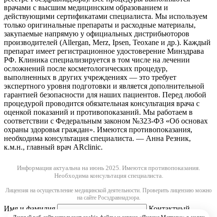
врачами с высшим медицинским образованием и
действующими сертификатами специалиста. Мы используем
только оригинальные препараты и расходные материалы,
закупаемые напрямую у официальных дистрибьюторов
производителей (Allergan, Merz, Ipsen, Teoxane и др.). Каждый
препарат имеет регистрационное удостоверение Минздрава
РФ. Клиника специализируется в том числе на лечении
осложнений после косметологических процедур,
выполненных в других учреждениях — это требует
экспертного уровня подготовки и является дополнительной
гарантией безопасности для наших пациентов. Перед любой
процедурой проводится обязательная консультация врача с
оценкой показаний и противопоказаний. Мы работаем в
соответствии с Федеральным законом №323-ФЗ «Об основах
охраны здоровья граждан». Имеются противопоказания,
необходима консультация специалиста. — Анна Резник,
к.м.н., главный врач ARclinic.
Информация актуальна на июнь 2025.
Имеются противопоказания.
Необходима консультация специалиста.
Лицензия на осуществление медицинской деятельности. Проверить лицензию можно
на сайте Росздравнадзора.
Имя и фамилия
Контактный