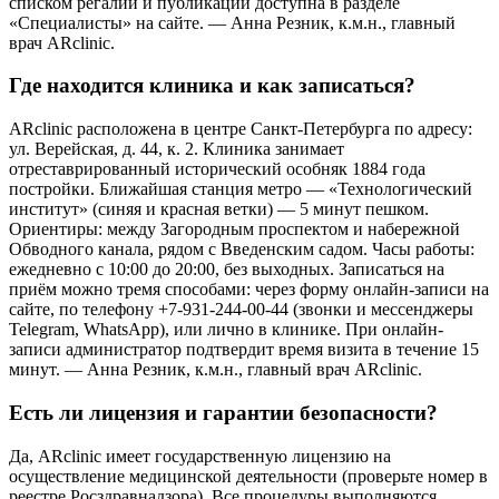
списком регалий и публикаций доступна в разделе
«Специалисты» на сайте. — Анна Резник, к.м.н., главный
врач ARclinic.
Где находится клиника и как записаться?
ARclinic расположена в центре Санкт-Петербурга по адресу:
ул. Верейская, д. 44, к. 2. Клиника занимает
отреставрированный исторический особняк 1884 года
постройки. Ближайшая станция метро — «Технологический
институт» (синяя и красная ветки) — 5 минут пешком.
Ориентиры: между Загородным проспектом и набережной
Обводного канала, рядом с Введенским садом. Часы работы:
ежедневно с 10:00 до 20:00, без выходных. Записаться на
приём можно тремя способами: через форму онлайн-записи на
сайте, по телефону +7-931-244-00-44 (звонки и мессенджеры
Telegram, WhatsApp), или лично в клинике. При онлайн-
записи администратор подтвердит время визита в течение 15
минут. — Анна Резник, к.м.н., главный врач ARclinic.
Есть ли лицензия и гарантии безопасности?
Да, ARclinic имеет государственную лицензию на
осуществление медицинской деятельности (проверьте номер в
реестре Росздравнадзора). Все процедуры выполняются