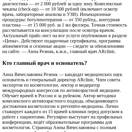
диагностика — от 2 000 рублей за одну зону. Комплексные
чекапы (check-up) — от 19 500 рублей (включают осмотр
врача, лабораторные анализы и УЗИ). Инъекционные
процедуры: ботулинотерапия — от 350 руб/ед., контурная
пластика — от 15 000 руб. за 1 мл филлера. Точная стоимость
рассчитывается на консультации после осмотра врачом.
Актуальный прайс-лист на все услуги опубликован в разделе
«Цены». Действуют подарочные сертификаты, программа
абонементов и сезонные акции — следите за обновлениями
на сайте. — Анна Резник, к.м.н., главный врач ARclinic.
Кто главный врач и основатель?
Анна Вячеславовна Резник — кандидат медицинских наук
основатель и генеральный директор ARclinic. Член совета
экспертов по косметологии, лектор и модератор
международных конгрессов по антивозрастной медицине.
Обучает врачей в России и за рубежом. Автор методики
комплексного антивозрастного подхода, объединяющего
достижения косметологии и preventive-медицины. Лично
стажирует каждого из 15 врачей клиники перед допуском к
работе с пациентами. Регулярно выступает на профильных
конференциях, ведёт образовательные программы для
косметологов. Страница Анны Вячеславовны с полным