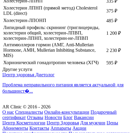
Холестерин-ЛПНП
335
₽
Холестерин ЛПНП (прямой метод) Cholesterol
375
₽
LDL (direct)
Холестерин-ЛПОНП
485
₽
Липидный профиль: скрининг (триглицериды,
холестерин общий, холестерин-ЛПВП,
1 200
₽
холестерин-ЛПНП, холестерин-не-ЛПВП
Антимюллеров гормон (АМГ, Anti-Mullerian
Hormone, AMH, Mullerian Inhibiting Substance,
2 230
₽
MIS)
Хорионический гонадотропин человека (ХГЧ)
595
₽
Другие услуги
Центр здоровья
Диетолог
Проблема неправильного питания является актуальной для
большинст�...
AR Clinic © 2016 - 2026
О нас
Специалисты
Онлайн-консультации
Подарочный
сертификат
Отзывы
Новости
Блог
Вакансии
Центр Косметологии
Центр Здоровья
Для мужчин
Цены
Абонементы
Контакты
Аппараты
Акции