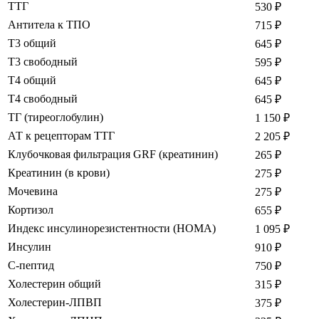
ТТГ
530
₽
Антитела к ТПО
715
₽
Т3 общий
645
₽
Т3 свободный
595
₽
Т4 общий
645
₽
Т4 свободный
645
₽
ТГ (тиреоглобулин)
1 150
₽
АТ к рецепторам ТТГ
2 205
₽
Клубочковая фильтрация GRF (креатинин)
265
₽
Креатинин (в крови)
275
₽
Мочевина
275
₽
Кортизол
655
₽
Индекс инсулинорезистентности (НОМА)
1 095
₽
Инсулин
910
₽
С-пептид
750
₽
Холестерин общий
315
₽
Холестерин-ЛПВП
375
₽