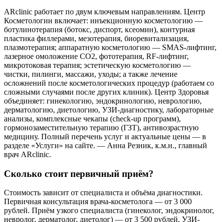
ARclinic работает по двум ключевым направлениям. Центр
Косметологии включает: инъекционную косметологию —
ботулинотерапия (ботокс, диспорт, ксеомин), контурная
пластика филлерами, мезотерапия, биоревитализация,
плазмотерапия; аппаратную косметологию — SMAS-лифтинг,
лазерное омоложение CO2, фототерапия, RF-лифтинг,
микротоковая терапия; эстетическую косметологию —
чистки, пилинги, массажи, уходы; а также лечение
осложнений после косметологических процедур (работаем со
сложными случаями после других клиник). Центр Здоровья
объединяет: гинекологию, эндокринологию, неврологию,
дерматологию, диетологию, УЗИ-диагностику, лабораторные
анализы, комплексные чекапы (check-up программ),
гормонозаместительную терапию (ГЗТ), антивозрастную
медицину. Полный перечень услуг и актуальные цены — в
разделе «Услуги» на сайте. — Анна Резник, к.м.н., главный
врач ARclinic.
Сколько стоит первичный приём?
Стоимость зависит от специалиста и объёма диагностики.
Первичная консультация врача-косметолога — от 3 000
рублей. Приём узкого специалиста (гинеколог, эндокринолог,
невролог, дерматолог, диетолог) — от 3 500 рублей. УЗИ-