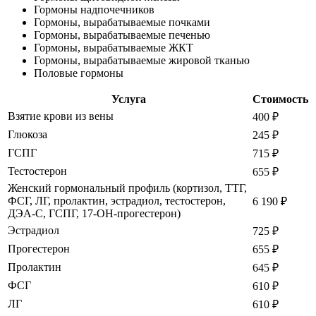
Гормоны надпочечников
Гормоны, вырабатываемые почками
Гормоны, вырабатываемые печенью
Гормоны, вырабатываемые ЖКТ
Гормоны, вырабатываемые жировой тканью
Половые гормоны
Услуга
Стоимость
Взятие крови из вены
400
₽
Глюкоза
245
₽
ГСПГ
715
₽
Тестостерон
655
₽
Женский гормональный профиль (кортизол, ТТГ,
ФСГ, ЛГ, пролактин, эстрадиол, тестостерон,
6 190
₽
ДЭА-С, ГСПГ, 17-ОН-прогестерон)
Эстрадиол
725
₽
Прогестерон
655
₽
Пролактин
645
₽
ФСГ
610
₽
ЛГ
610
₽