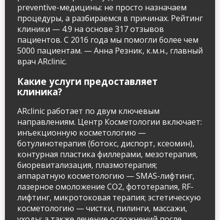
preventive-медицины: не просто назначаем
процедуры, а разбираемся в причинах. Рейтинг
клиники — 4.9 на основе 317 отзывов
пациентов. С 2016 года мы помогли более чем
5000 пациентам. — Анна Резник, к.м.н., главный
врач ARclinic.
Какие услуги предоставляет
клиника?
ARclinic работает по двум ключевым
направлениям. Центр Косметологии включает:
инъекционную косметологию —
ботулинотерапия (ботокс, диспорт, ксеомин),
контурная пластика филлерами, мезотерапия,
биоревитализация, плазмотерапия;
аппаратную косметологию — SMAS-лифтинг,
лазерное омоложение CO2, фототерапия, RF-
лифтинг, микротоковая терапия; эстетическую
косметологию — чистки, пилинги, массажи,
уходы; а также лечение осложнений после