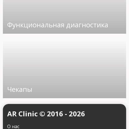
Контактный телефон
Функциональная диагностика
info@arclinic.ru
arclinic@mail.ru
РЇ РґР°СЋ СЃРѕРіР»Р°СЃРёРµ РЅР°
РѕР±СЂР°Р±РѕС‚РєСѓ
РїРµСЂСЃРѕРЅР°Р»СЊРЅС‹С… РґР°РЅРЅС‹С…
Чекапы
AR Clinic © 2016 - 2026
О нас