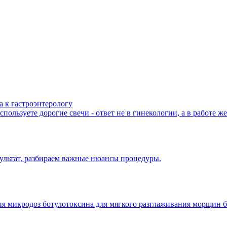
а к гастроэнтерологу
пользуете дорогие свечи - ответ не в гинекологии, а в работе ж
зультат, разбираем важные нюансы процедуры.
ения микродоз ботулотоксина для мягкого разглаживания морщин