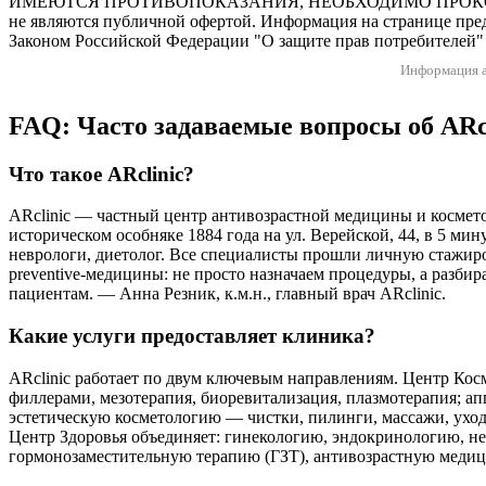
ИМЕЮТСЯ ПРОТИВОПОКАЗАНИЯ, НЕОБХОДИМО ПРОКОНСУЛЬТ
не являются публичной офертой. Информация на странице пред
Законом Российской Федерации "О защите прав потребителей" 
Информация а
FAQ: Часто задаваемые вопросы об ARc
Что такое ARclinic?
ARclinic — частный центр антивозрастной медицины и космето
историческом особняке 1884 года на ул. Верейской, 44, в 5 ми
неврологи, диетолог. Все специалисты прошли личную стажир
preventive-медицины: не просто назначаем процедуры, а разби
пациентам. — Анна Резник, к.м.н., главный врач ARclinic.
Какие услуги предоставляет клиника?
ARclinic работает по двум ключевым направлениям. Центр Кос
филлерами, мезотерапия, биоревитализация, плазмотерапия; 
эстетическую косметологию — чистки, пилинги, массажи, уход
Центр Здоровья объединяет: гинекологию, эндокринологию, не
гормонозаместительную терапию (ГЗТ), антивозрастную медицин