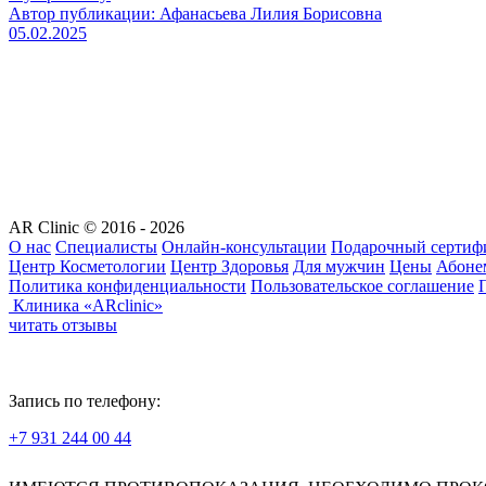
Автор публикации: Афанасьева Лилия Борисовна
05.02.2025
AR Clinic © 2016 - 2026
О нас
Специалисты
Онлайн-консультации
Подарочный сертиф
Центр Косметологии
Центр Здоровья
Для мужчин
Цены
Абоне
Политика конфиденциальности
Пользовательское соглашение
Клиника «ARclinic»
читать отзывы
Запись по телефону:
+7 931 244 00 44
Версия для слабовидящих