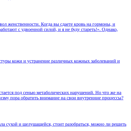
вол женственности. Когда вы сдаете кровь на гормоны, и
отают с удвоенной силой, и я не буду стареть!». Однако,
кстуры кожи и устранение различных кожных заболеваний и
стается под сенью метаболических нарушений. Но что же на
анизму пора обратить внимание на свои внутренние процессы?
ала сухой и шелушащейся, стоит разобраться, можно ли решить