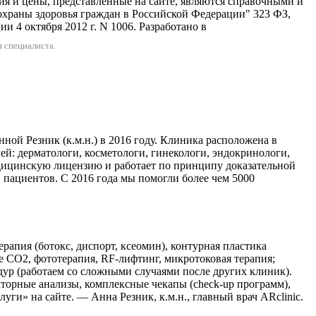
 представленные на сайте, являются справочными и
охраны здоровья граждан в Российской Федерации" 323 ФЗ,
 4 октября 2012 г. N 1006. Разработано в
 специалиста.
ой Резник (к.м.н.) в 2016 году. Клиника расположена в
чей: дерматологи, косметологи, гинекологи, эндокринологи,
дицинскую лицензию и работает по принципу доказательной
в пациентов. С 2016 года мы помогли более чем 5000
апия (ботокс, диспорт, ксеомин), контурная пластика
 CO2, фототерапия, RF-лифтинг, микротоковая терапия;
дур (работаем со сложными случаями после других клиник).
торные анализы, комплексные чекапы (check-up программ),
ги» на сайте. — Анна Резник, к.м.н., главный врач ARclinic.