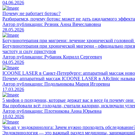
04.06.2026
Почему не работает ботокс?
Разбираемся, почему ботокс может не дать ожидаемого эффекта
Автор публикации: Резник Анна Вячеславовна
28.05.2026
Ботулинотерапия при мигрени: лечение хронической головной
Ботулинотерапия при хронической мигрени - официально призн
частоту и силу приступов
Автор публикации: Рубаник Кирилл Сергеевич
04.05.2026
ICOONE LASER в Санкт-Петербурге: аппаратный массаж новог
Почему аппаратный массаж ICOONE LASER в ARclinic называ
Автор публикации: Подольникова Мария Игоревна
17.03.2026
5 мифов о похудении, которые держат вас в весе (и почему они
Вы пробовали всё: голодали, считали калории, исключали угле
Автор публикации: Плотникова Анна Юрьевна
10.02.2026
Чек-ап у эндокринолога: Зачем нужно проходить обследование
Эндокринология — это важный раздел медицины, занимающийс