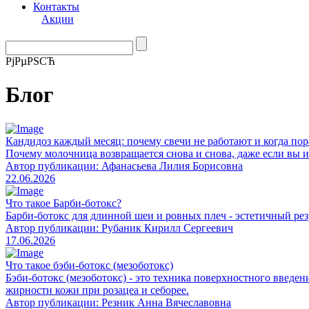
Контакты
Акции
РјРµРЅСЋ
Блог
Кандидоз каждый месяц: почему свечи не работают и когда пор
Почему молочница возвращается снова и снова, даже если вы ис
Автор публикации: Афанасьева Лилия Борисовна
22.06.2026
Что такое Барби-ботокс?
Барби-ботокс для длинной шеи и ровных плеч - эстетичный ре
Автор публикации: Рубаник Кирилл Сергеевич
17.06.2026
Что такое бэби-ботокс (мезоботокс)
Бэби-ботокс (мезоботокс) - это техника поверхностного введ
жирности кожи при розацеа и себорее.
Автор публикации: Резник Анна Вячеславовна