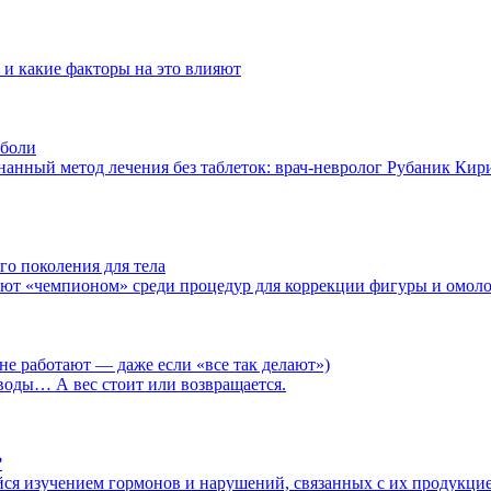
 и какие факторы на это влияют
 боли
анный метод лечения без таблеток: врач-невролог Рубаник Кир
о поколения для тела
ют «чемпионом» среди процедур для коррекции фигуры и омол
 не работают — даже если «все так делают»)
воды… А вес стоит или возвращается.
?
я изучением гормонов и нарушений, связанных с их продукцие