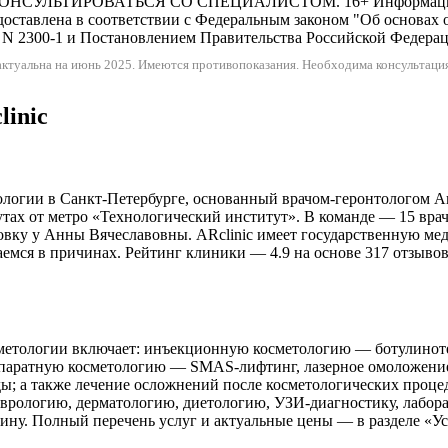
ИРОВАТЬСЯ СО СПЕЦИАЛИСТОМ. 16+ Информация и цены,
оставлена в соответствии с Федеральным законом "Об основах 
N 2300-1 и Постановлением Правительства Российской Федерации
ктуальна на июнь 2025.
Имеются противопоказания. Необходима консультация
linic
логии в Санкт-Петербурге, основанный врачом-геронтологом Анн
нутах от метро «Технологический институт». В команде — 15 вра
овку у Анны Вячеславовны. ARclinic имеет государственную ме
раемся в причинах. Рейтинг клиники — 4.9 на основе 317 отзыво
метологии включает: инъекционную косметологию — ботулинотер
аппаратную косметологию — SMAS-лифтинг, лазерное омоложение
ы; а также лечение осложнений после косметологических проце
врологию, дерматологию, диетологию, УЗИ-диагностику, лабора
у. Полный перечень услуг и актуальные цены — в разделе «Услу