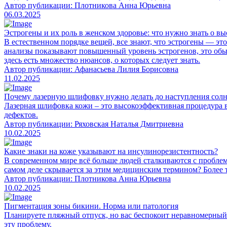
Автор публикации: Плотникова Анна Юрьевна
06.03.2025
Эстрогены и их роль в женском здоровье: что нужно знать о в
В естественном порядке вещей, все знают, что эстрогены — это
анализы показывают повышенный уровень эстрогенов, это обычн
здесь есть множество нюансов, о которых следует знать.
Автор публикации: Афанасьева Лилия Борисовна
11.02.2025
Почему лазерную шлифовку нужно делать до наступления сол
Лазерная шлифовка кожи – это высокоэффективная процедура 
дефектов.
Автор публикации: Ряховская Наталья Дмитриевна
10.02.2025
Какие знаки на коже указывают на инсулинорезистентность?
В современном мире всё больше людей сталкиваются с проблем
самом деле скрывается за этим медицинским термином? Более т
Автор публикации: Плотникова Анна Юрьевна
10.02.2025
Пигментация зоны бикини. Норма или патология
Планируете пляжный отпуск, но вас беспокоит неравномерный т
эту проблему.