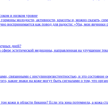
ысоком и низком уровне
 гормоны молодости, активности, красоты и, можно сказать, сим
о воспринимается как повод для радости: «Ура, мои яичники раб
нечных дней?
в сфере эстетической медицины, направленная на улучшение те
ами, связанными с инсулинорезистентностью, и это состояние о
ого, какие знаки на коже могут быть сигналами о том, что орг
он кожи в области бикини? Если эта зона потемнела, а кожа ст