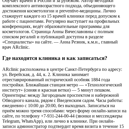
Обучает врачей в России и за рубежом. Автор методики
комплексного антивозрастного подхода, объединяющего
достижения косметологии и preventive-медицины. Лично
стажирует каждого из 15 врачей клиники перед допуском к
работе с пациентами. Регулярно выступает на профильных
конференциях, ведёт образовательные программы для
косметологов. Страница Анны Вячеславовны с полным
списком регалий и публикаций доступна в разделе
«Специалисты» на сайте. — Анна Резник, к.м.н., главный
врач ARclinic.
Где находится клиника и как записаться?
ARclinic расположена в центре Санкт-Петербурга по адресу:
ул. Верейская, д. 44, к. 2. Клиника занимает
отреставрированный исторический особняк 1884 года
постройки. Ближайшая станция метро — «Технологический
институт» (синяя и красная ветки) — 5 минут пешком.
Ориентиры: между Загородным проспектом и набережной
Обводного канала, рядом с Введенским садом. Часы работы:
ежедневно с 10:00 до 20:00, без выходных. Записаться на
приём можно тремя способами: через форму онлайн-записи на
сайте, по телефону +7-931-244-00-44 (звонки и мессенджеры
Telegram, WhatsApp), или лично в клинике. При онлайн-
записи администратор подтвердит время визита в течение 15