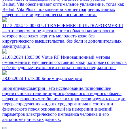
Bellarti Vita обеспечивает оптимальное увлажнение, тогда как
Bellarti Vita Plus с повышенной концентрацией активных
веществ активирует процессы восстановления.
11.12.2024 12:00:00
ULTRAFORMER III
ULTRAFORMER III
— это современное достижение в области косметологии,
которое позволяет вернуть молодость коже без
хирургического вмешательства, без боли и дополнительных
манипуляций.
21.08.2024 13:03:00
Virtue RF
Инновационный методы
омоложения и улучшения состояния кожи, которые сочетают в
себе передовые технологии и опыт наших специалистов.
28.06.2024 16:13:00
Биоимпедансметрия
Биоимпедансометрия - это исследование,позволяющее
оценить показатели липидного,белкового и водного обмена
веществ,скорость метаболических процессов,изучить реакции
перераспределения жидких сред организма в состоянии
физического покоя,основанный на измерении значений
параметров электрического импеданса человека и его
антропометрических данных.