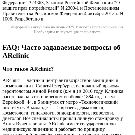
Федерации" 323 ФЗ, Законом Российской Федерации "О
защите прав потребителей" N 2300-1 и Постановлением
Правительства Российской Федерации 4 октября 2012 г. N
1006. Разработано в
Информация актуальна на июнь 2025.
Имеются противопоказания.
Необходима консультация специалиста.
FAQ: Часто задаваемые вопросы об
ARclinic
Что такое ARclinic?
ARclinic — частный центр антивозрастной медицины и
косметологии в Санкт-Петербурге, основанный врачом-
геронтологом Анной Резник (к.м.н.) в 2016 году. Клиника
расположена в историческом особняке 1884 года на ул.
Верейской, 44, в 5 минутах от метро «Технологический
институт». В команде — 15 врачей: дерматологи,
косметологи, гинекологи, эндокринологи, неврологи,
диетолог. Все специалисты прошли личную стажировку у
Анны Вячеславовны. ARclinic имеет государственную
медицинскую лицензию и работает по принципу
доказательной preventive-медицины: не просто назначаем