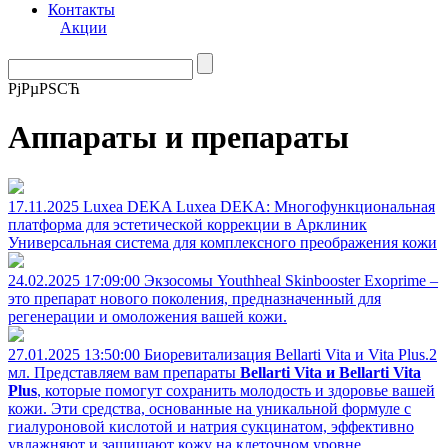
Контакты
Акции
РјРµРЅСЋ
Аппараты и препараты
17.11.2025
Luxea DEKA
Luxea DEKA: Многофункциональная
платформа для эстетической коррекции в Арклиник
Универсальная система для комплексного преображения кожи
24.02.2025 17:09:00
Экзосомы
Youthheal Skinbooster Exoprime –
это препарат нового поколения, предназначенный для
регенерации и омоложения вашей кожи.
27.01.2025 13:50:00
Биоревитализация Bellarti Vita и Vita Plus.2
мл.
Представляем вам препараты
Bellarti Vita и Bellarti Vita
Plus
, которые помогут сохранить молодость и здоровье вашей
кожи. Эти средства, основанные на уникальной формуле с
гиалуроновой кислотой и натрия сукцинатом, эффективно
увлажняют и защищают кожу на клеточном уровне.