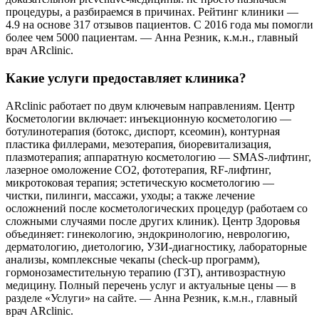
процедуры, а разбираемся в причинах. Рейтинг клиники —
4.9 на основе 317 отзывов пациентов. С 2016 года мы помогли
более чем 5000 пациентам. — Анна Резник, к.м.н., главный
врач ARclinic.
Какие услуги предоставляет клиника?
ARclinic работает по двум ключевым направлениям. Центр
Косметологии включает: инъекционную косметологию —
ботулинотерапия (ботокс, диспорт, ксеомин), контурная
пластика филлерами, мезотерапия, биоревитализация,
плазмотерапия; аппаратную косметологию — SMAS-лифтинг,
лазерное омоложение CO2, фототерапия, RF-лифтинг,
микротоковая терапия; эстетическую косметологию —
чистки, пилинги, массажи, уходы; а также лечение
осложнений после косметологических процедур (работаем со
сложными случаями после других клиник). Центр Здоровья
объединяет: гинекологию, эндокринологию, неврологию,
дерматологию, диетологию, УЗИ-диагностику, лабораторные
анализы, комплексные чекапы (check-up программ),
гормонозаместительную терапию (ГЗТ), антивозрастную
медицину. Полный перечень услуг и актуальные цены — в
разделе «Услуги» на сайте. — Анна Резник, к.м.н., главный
врач ARclinic.