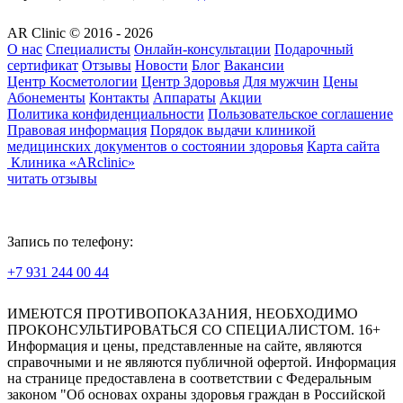
AR Clinic © 2016 - 2026
О нас
Специалисты
Онлайн-консультации
Подарочный
сертификат
Отзывы
Новости
Блог
Вакансии
Центр Косметологии
Центр Здоровья
Для мужчин
Цены
Абонементы
Контакты
Аппараты
Акции
Политика конфиденциальности
Пользовательское соглашение
Правовая информация
Порядок выдачи клиникой
медицинских документов о состоянии здоровья
Карта сайта
Клиника «ARclinic»
читать отзывы
Запись по телефону:
+7 931 244 00 44
Версия для слабовидящих
ИМЕЮТСЯ ПРОТИВОПОКАЗАНИЯ, НЕОБХОДИМО
ПРОКОНСУЛЬТИРОВАТЬСЯ СО СПЕЦИАЛИСТОМ. 16+
Информация и цены, представленные на сайте, являются
справочными и не являются публичной офертой. Информация
на странице предоставлена в соответствии с Федеральным
законом "Об основах охраны здоровья граждан в Российской