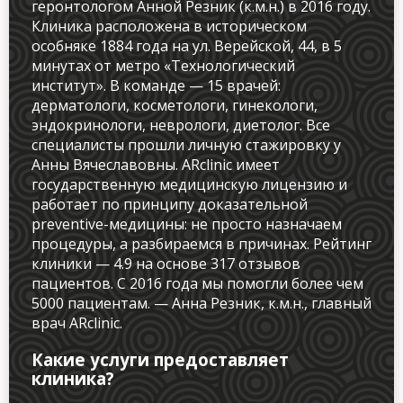
геронтологом Анной Резник (к.м.н.) в 2016 году.
Клиника расположена в историческом
особняке 1884 года на ул. Верейской, 44, в 5
минутах от метро «Технологический
институт». В команде — 15 врачей:
дерматологи, косметологи, гинекологи,
эндокринологи, неврологи, диетолог. Все
специалисты прошли личную стажировку у
Анны Вячеславовны. ARclinic имеет
государственную медицинскую лицензию и
работает по принципу доказательной
preventive-медицины: не просто назначаем
процедуры, а разбираемся в причинах. Рейтинг
клиники — 4.9 на основе 317 отзывов
пациентов. С 2016 года мы помогли более чем
5000 пациентам. — Анна Резник, к.м.н., главный
врач ARclinic.
Какие услуги предоставляет
клиника?