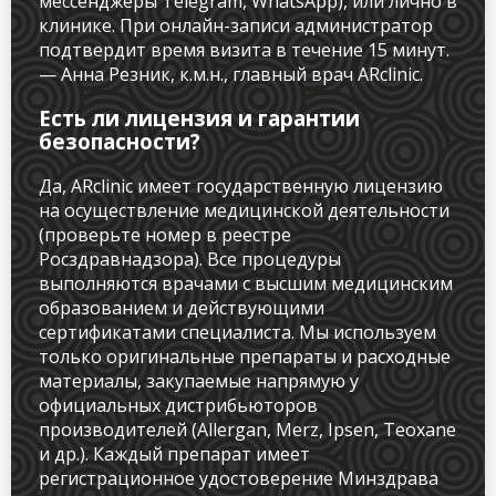
мессенджеры Telegram, WhatsApp), или лично в
клинике. При онлайн-записи администратор
подтвердит время визита в течение 15 минут.
— Анна Резник, к.м.н., главный врач ARclinic.
Есть ли лицензия и гарантии
безопасности?
Да, ARclinic имеет государственную лицензию
на осуществление медицинской деятельности
(проверьте номер в реестре
Росздравнадзора). Все процедуры
выполняются врачами с высшим медицинским
образованием и действующими
сертификатами специалиста. Мы используем
только оригинальные препараты и расходные
материалы, закупаемые напрямую у
официальных дистрибьюторов
производителей (Allergan, Merz, Ipsen, Teoxane
и др.). Каждый препарат имеет
регистрационное удостоверение Минздрава