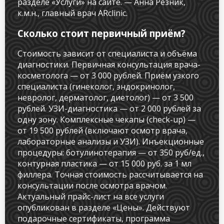
разделе «Услуги» на сайте. — Анна Резник,
к.м.н., главный врач ARclinic.
Сколько стоит первичный приём?
Стоимость зависит от специалиста и объёма
диагностики. Первичная консультация врача-
косметолога — от 3 000 рублей. Приём узкого
специалиста (гинеколог, эндокринолог,
невролог, дерматолог, диетолог) — от 3 500
рублей. УЗИ-диагностика — от 2 000 рублей за
одну зону. Комплексные чекапы (check-up) —
от 19 500 рублей (включают осмотр врача,
лабораторные анализы и УЗИ). Инъекционные
процедуры: ботулинотерапия — от 350 руб/ед.,
контурная пластика — от 15 000 руб. за 1 мл
филлера. Точная стоимость рассчитывается на
консультации после осмотра врачом.
Актуальный прайс-лист на все услуги
опубликован в разделе «Цены». Действуют
подарочные сертификаты, программа