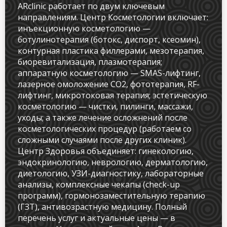
ARclinic работает по двум ключевым
направлениям. Центр Косметологии включает:
инъекционную косметологию —
ботулинотерапия (ботокс, диспорт, ксеомин),
Имя и фамилия
контурная пластика филлерами, мезотерапия,
биоревитализация, плазмотерапия;
аппаратную косметологию — SMAS-лифтинг,
лазерное омоложение CO2, фототерапия, RF-
Контактный телефон
лифтинг, микротоковая терапия; эстетическую
косметологию — чистки, пилинги, массажи,
info@arclinic.ru
уходы; а также лечение осложнений после
arclinic@mail.ru
косметологических процедур (работаем со
сложными случаями после других клиник).
Центр Здоровья объединяет: гинекологию,
эндокринологию, неврологию, дерматологию,
диетологию, УЗИ-диагностику, лабораторные
РЇ РґР°СЋ СЃРѕРіР»Р°СЃРёРµ РЅР°
анализы, комплексные чекапы (check-up
РѕР±СЂР°Р±РѕС‚РєСѓ
программ), гормонозаместительную терапию
РїРµСЂСЃРѕРЅР°Р»СЊРЅС‹С… РґР°РЅРЅС‹С…
(ГЗТ), антивозрастную медицину. Полный
перечень услуг и актуальные цены — в