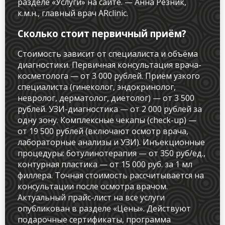
разделе «Услуги» на сайте. — Анна Резник,
к.м.н., главный врач ARclinic.
Сколько стоит первичный приём?
Стоимость зависит от специалиста и объёма
диагностики. Первичная консультация врача-
косметолога — от 3 000 рублей. Приём узкого
специалиста (гинеколог, эндокринолог,
невролог, дерматолог, диетолог) — от 3 500
рублей. УЗИ-диагностика — от 2 000 рублей за
одну зону. Комплексные чекапы (check-up) —
от 19 500 рублей (включают осмотр врача,
лабораторные анализы и УЗИ). Инъекционные
процедуры: ботулинотерапия — от 350 руб/ед.,
контурная пластика — от 15 000 руб. за 1 мл
филлера. Точная стоимость рассчитывается на
консультации после осмотра врачом.
Актуальный прайс-лист на все услуги
опубликован в разделе «Цены». Действуют
подарочные сертификаты, программа