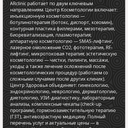
ARclinic работает по двум ключевым
направлениям. Центр Косметологии включает:
инъекционную косметологию —
ботулинотерапия (ботокс, диспорт, ксеомин),
Имя и фамилия
контурная пластика филлерами, мезотерапия,
биоревитализация, плазмотерапия;
аппаратную косметологию — SMAS-лифтинг,
лазерное омоложение CO2, фототерапия, RF-
Контактный телефон
лифтинг, микротоковая терапия; эстетическую
косметологию — чистки, пилинги, массажи,
info@arclinic.ru
уходы; а также лечение осложнений после
arclinic@mail.ru
косметологических процедур (работаем со
сложными случаями после других клиник).
Центр Здоровья объединяет: гинекологию,
эндокринологию, неврологию, дерматологию,
диетологию, УЗИ-диагностику, лабораторные
РЇ РґР°СЋ СЃРѕРіР»Р°СЃРёРµ РЅР°
анализы, комплексные чекапы (check-up
РѕР±СЂР°Р±РѕС‚РєСѓ
программ), гормонозаместительную терапию
РїРµСЂСЃРѕРЅР°Р»СЊРЅС‹С… РґР°РЅРЅС‹С…
(ГЗТ), антивозрастную медицину. Полный
перечень услуг и актуальные цены — в