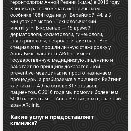
геронтологом Анной Резник (к.м.н.) в 2016 году.
Клиника расположена в историческом
особняке 1884 года на ул. Верейской, 44, в 5
минутах от метро «Технологический
институт». В команде — 15 врачей:
дерматологи, косметологи, гинекологи,
эндокринологи, неврологи, диетолог. Все
специалисты прошли личную стажировку у
Анны Вячеславовны. ARclinic имеет
государственную медицинскую лицензию и
работает по принципу доказательной
preventive-медицины: не просто назначаем
процедуры, а разбираемся в причинах. Рейтинг
клиники — 4.9 на основе 317 отзывов
пациентов. С 2016 года мы помогли более чем
5000 пациентам. — Анна Резник, к.м.н., главный
врач ARclinic.
Какие услуги предоставляет
клиника?