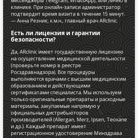
мессенджеры Telegram, WhatsApp), или лично в
клинике. При онлайн-записи администратор
подтвердит время визита в течение 15 минут.
— Анна Резник, к.м.н., главный врач ARclinic.
Есть ли лицензия и гарантии
безопасности?
Да, ARclinic имеет государственную лицензию
на осуществление медицинской деятельности
(проверьте номер в реестре
Росздравнадзора). Все процедуры
выполняются врачами с высшим медицинским
образованием и действующими
сертификатами специалиста. Мы используем
только оригинальные препараты и расходные
материалы, закупаемые напрямую у
официальных дистрибьюторов
производителей (Allergan, Merz, Ipsen, Teoxane
и др.). Каждый препарат имеет
регистрационное удостоверение Минздрава