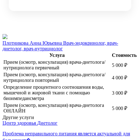
Плотникова Анна Юрьевна
Врач-эндокринолог, врач-
диетолог, врач-нутрициолог
Услуга
Стоимость
Прием (осмотр, консультация) врача-диетолога/
5 000
₽
нутрициолога первичный
Прием (осмотр, консультация) врача-диетолога/
4 000
₽
нутрициолога повторный
Определение процентного соотношения воды,
мышечной и жировой ткани с помощью
3 000
₽
биоимпедансметра
Прием (осмотр, консультация) врача-диетолога
5 000
₽
ОНЛАЙН
Другие услуги
Центр здоровья
Диетолог
Проблема неправильного питания является актуальной для