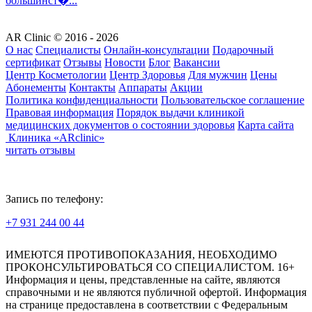
большинст�...
AR Clinic © 2016 - 2026
О нас
Специалисты
Онлайн-консультации
Подарочный
сертификат
Отзывы
Новости
Блог
Вакансии
Центр Косметологии
Центр Здоровья
Для мужчин
Цены
Абонементы
Контакты
Аппараты
Акции
Политика конфиденциальности
Пользовательское соглашение
Правовая информация
Порядок выдачи клиникой
медицинских документов о состоянии здоровья
Карта сайта
Клиника «ARclinic»
читать отзывы
Запись по телефону:
+7 931 244 00 44
Версия для слабовидящих
ИМЕЮТСЯ ПРОТИВОПОКАЗАНИЯ, НЕОБХОДИМО
ПРОКОНСУЛЬТИРОВАТЬСЯ СО СПЕЦИАЛИСТОМ. 16+
Информация и цены, представленные на сайте, являются
справочными и не являются публичной офертой. Информация
на странице предоставлена в соответствии с Федеральным