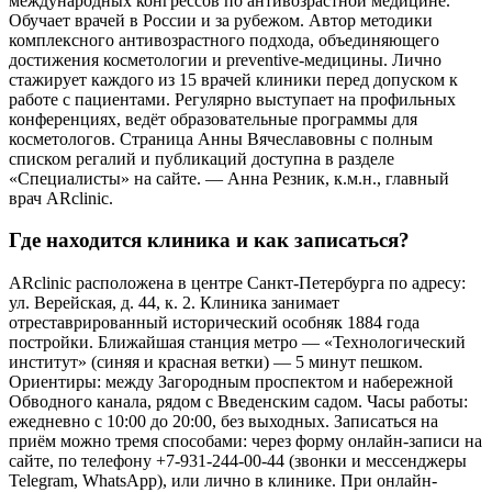
международных конгрессов по антивозрастной медицине.
Обучает врачей в России и за рубежом. Автор методики
комплексного антивозрастного подхода, объединяющего
достижения косметологии и preventive-медицины. Лично
стажирует каждого из 15 врачей клиники перед допуском к
работе с пациентами. Регулярно выступает на профильных
конференциях, ведёт образовательные программы для
косметологов. Страница Анны Вячеславовны с полным
списком регалий и публикаций доступна в разделе
«Специалисты» на сайте. — Анна Резник, к.м.н., главный
врач ARclinic.
Где находится клиника и как записаться?
ARclinic расположена в центре Санкт-Петербурга по адресу:
ул. Верейская, д. 44, к. 2. Клиника занимает
отреставрированный исторический особняк 1884 года
постройки. Ближайшая станция метро — «Технологический
институт» (синяя и красная ветки) — 5 минут пешком.
Ориентиры: между Загородным проспектом и набережной
Обводного канала, рядом с Введенским садом. Часы работы:
ежедневно с 10:00 до 20:00, без выходных. Записаться на
приём можно тремя способами: через форму онлайн-записи на
сайте, по телефону +7-931-244-00-44 (звонки и мессенджеры
Telegram, WhatsApp), или лично в клинике. При онлайн-