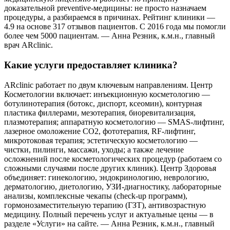
доказательной preventive-медицины: не просто назначаем
процедуры, а разбираемся в причинах. Рейтинг клиники —
4.9 на основе 317 отзывов пациентов. С 2016 года мы помогли
более чем 5000 пациентам. — Анна Резник, к.м.н., главный
врач ARclinic.
Какие услуги предоставляет клиника?
ARclinic работает по двум ключевым направлениям. Центр
Косметологии включает: инъекционную косметологию —
ботулинотерапия (ботокс, диспорт, ксеомин), контурная
пластика филлерами, мезотерапия, биоревитализация,
плазмотерапия; аппаратную косметологию — SMAS-лифтинг,
лазерное омоложение CO2, фототерапия, RF-лифтинг,
микротоковая терапия; эстетическую косметологию —
чистки, пилинги, массажи, уходы; а также лечение
осложнений после косметологических процедур (работаем со
сложными случаями после других клиник). Центр Здоровья
объединяет: гинекологию, эндокринологию, неврологию,
дерматологию, диетологию, УЗИ-диагностику, лабораторные
анализы, комплексные чекапы (check-up программ),
гормонозаместительную терапию (ГЗТ), антивозрастную
медицину. Полный перечень услуг и актуальные цены — в
разделе «Услуги» на сайте. — Анна Резник, к.м.н., главный