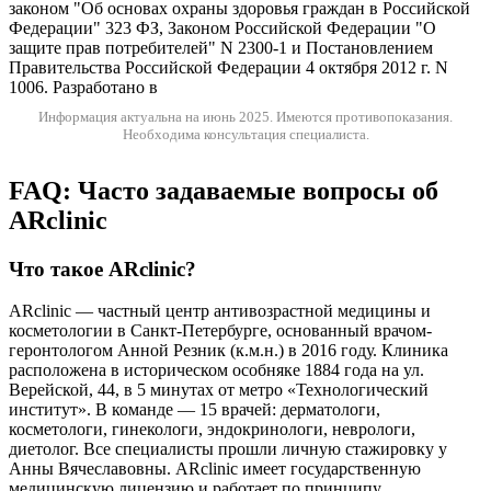
законом "Об основах охраны здоровья граждан в Российской
Федерации" 323 ФЗ, Законом Российской Федерации "О
защите прав потребителей" N 2300-1 и Постановлением
Правительства Российской Федерации 4 октября 2012 г. N
1006. Разработано в
Информация актуальна на июнь 2025.
Имеются противопоказания.
Необходима консультация специалиста.
FAQ: Часто задаваемые вопросы об
ARclinic
Что такое ARclinic?
ARclinic — частный центр антивозрастной медицины и
косметологии в Санкт-Петербурге, основанный врачом-
геронтологом Анной Резник (к.м.н.) в 2016 году. Клиника
расположена в историческом особняке 1884 года на ул.
Верейской, 44, в 5 минутах от метро «Технологический
институт». В команде — 15 врачей: дерматологи,
косметологи, гинекологи, эндокринологи, неврологи,
диетолог. Все специалисты прошли личную стажировку у
Анны Вячеславовны. ARclinic имеет государственную
медицинскую лицензию и работает по принципу