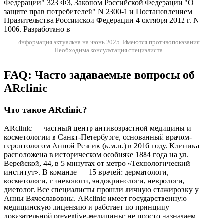
Федерации" 323 ФЗ, Законом Российской Федерации "О
защите прав потребителей" N 2300-1 и Постановлением
Правительства Российской Федерации 4 октября 2012 г. N
1006. Разработано в
Информация актуальна на июнь 2025.
Имеются противопоказания.
Необходима консультация специалиста.
FAQ: Часто задаваемые вопросы об
ARclinic
Что такое ARclinic?
ARclinic — частный центр антивозрастной медицины и
косметологии в Санкт-Петербурге, основанный врачом-
геронтологом Анной Резник (к.м.н.) в 2016 году. Клиника
расположена в историческом особняке 1884 года на ул.
Верейской, 44, в 5 минутах от метро «Технологический
институт». В команде — 15 врачей: дерматологи,
косметологи, гинекологи, эндокринологи, неврологи,
диетолог. Все специалисты прошли личную стажировку у
Анны Вячеславовны. ARclinic имеет государственную
медицинскую лицензию и работает по принципу
доказательной preventive-медицины: не просто назначаем