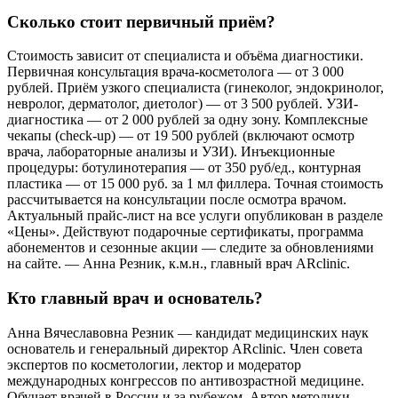
Сколько стоит первичный приём?
Стоимость зависит от специалиста и объёма диагностики.
Первичная консультация врача-косметолога — от 3 000
рублей. Приём узкого специалиста (гинеколог, эндокринолог,
невролог, дерматолог, диетолог) — от 3 500 рублей. УЗИ-
диагностика — от 2 000 рублей за одну зону. Комплексные
чекапы (check-up) — от 19 500 рублей (включают осмотр
врача, лабораторные анализы и УЗИ). Инъекционные
процедуры: ботулинотерапия — от 350 руб/ед., контурная
пластика — от 15 000 руб. за 1 мл филлера. Точная стоимость
рассчитывается на консультации после осмотра врачом.
Актуальный прайс-лист на все услуги опубликован в разделе
«Цены». Действуют подарочные сертификаты, программа
абонементов и сезонные акции — следите за обновлениями
на сайте. — Анна Резник, к.м.н., главный врач ARclinic.
Кто главный врач и основатель?
Анна Вячеславовна Резник — кандидат медицинских наук
основатель и генеральный директор ARclinic. Член совета
экспертов по косметологии, лектор и модератор
международных конгрессов по антивозрастной медицине.
Обучает врачей в России и за рубежом. Автор методики