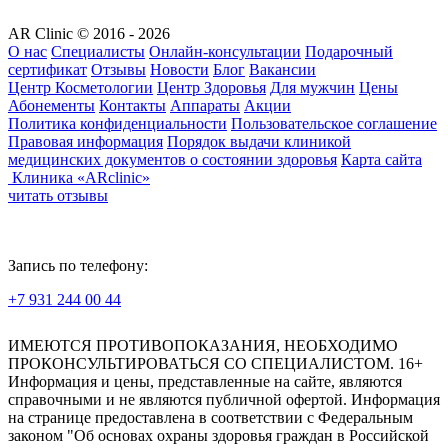
AR Clinic © 2016 - 2026
О нас
Специалисты
Онлайн-консультации
Подарочный
сертификат
Отзывы
Новости
Блог
Вакансии
Центр Косметологии
Центр Здоровья
Для мужчин
Цены
Абонементы
Контакты
Аппараты
Акции
Политика конфиденциальности
Пользовательское соглашение
Правовая информация
Порядок выдачи клиникой
медицинских документов о состоянии здоровья
Карта сайта
Клиника «ARclinic»
читать отзывы
Запись по телефону:
+7 931 244 00 44
Версия для слабовидящих
ИМЕЮТСЯ ПРОТИВОПОКАЗАНИЯ, НЕОБХОДИМО
ПРОКОНСУЛЬТИРОВАТЬСЯ СО СПЕЦИАЛИСТОМ. 16+
Информация и цены, представленные на сайте, являются
справочными и не являются публичной офертой. Информация
на странице предоставлена в соответствии с Федеральным
законом "Об основах охраны здоровья граждан в Российской