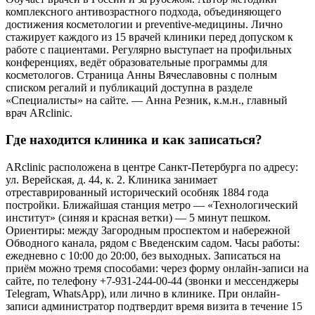
комплексного антивозрастного подхода, объединяющего
достижения косметологии и preventive-медицины. Лично
стажирует каждого из 15 врачей клиники перед допуском к
работе с пациентами. Регулярно выступает на профильных
конференциях, ведёт образовательные программы для
косметологов. Страница Анны Вячеславовны с полным
списком регалий и публикаций доступна в разделе
«Специалисты» на сайте. — Анна Резник, к.м.н., главный
врач ARclinic.
Где находится клиника и как записаться?
ARclinic расположена в центре Санкт-Петербурга по адресу:
ул. Верейская, д. 44, к. 2. Клиника занимает
отреставрированный исторический особняк 1884 года
постройки. Ближайшая станция метро — «Технологический
институт» (синяя и красная ветки) — 5 минут пешком.
Ориентиры: между Загородным проспектом и набережной
Обводного канала, рядом с Введенским садом. Часы работы:
ежедневно с 10:00 до 20:00, без выходных. Записаться на
приём можно тремя способами: через форму онлайн-записи на
сайте, по телефону +7-931-244-00-44 (звонки и мессенджеры
Telegram, WhatsApp), или лично в клинике. При онлайн-
записи администратор подтвердит время визита в течение 15