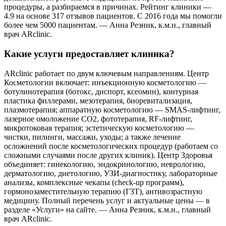
процедуры, а разбираемся в причинах. Рейтинг клиники —
4.9 на основе 317 отзывов пациентов. С 2016 года мы помогли
более чем 5000 пациентам. — Анна Резник, к.м.н., главный
врач ARclinic.
Какие услуги предоставляет клиника?
ARclinic работает по двум ключевым направлениям. Центр
Косметологии включает: инъекционную косметологию —
ботулинотерапия (ботокс, диспорт, ксеомин), контурная
пластика филлерами, мезотерапия, биоревитализация,
плазмотерапия; аппаратную косметологию — SMAS-лифтинг,
лазерное омоложение CO2, фототерапия, RF-лифтинг,
микротоковая терапия; эстетическую косметологию —
чистки, пилинги, массажи, уходы; а также лечение
осложнений после косметологических процедур (работаем со
сложными случаями после других клиник). Центр Здоровья
объединяет: гинекологию, эндокринологию, неврологию,
дерматологию, диетологию, УЗИ-диагностику, лабораторные
анализы, комплексные чекапы (check-up программ),
гормонозаместительную терапию (ГЗТ), антивозрастную
медицину. Полный перечень услуг и актуальные цены — в
разделе «Услуги» на сайте. — Анна Резник, к.м.н., главный
врач ARclinic.