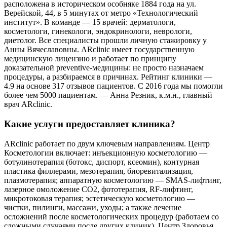
расположена в историческом особняке 1884 года на ул.
Верейской, 44, в 5 минутах от метро «Технологический
институт». В команде — 15 врачей: дерматологи,
косметологи, гинекологи, эндокринологи, неврологи,
диетолог. Все специалисты прошли личную стажировку у
Анны Вячеславовны. ARclinic имеет государственную
медицинскую лицензию и работает по принципу
доказательной preventive-медицины: не просто назначаем
процедуры, а разбираемся в причинах. Рейтинг клиники —
4.9 на основе 317 отзывов пациентов. С 2016 года мы помогли
более чем 5000 пациентам. — Анна Резник, к.м.н., главный
врач ARclinic.
Какие услуги предоставляет клиника?
ARclinic работает по двум ключевым направлениям. Центр
Косметологии включает: инъекционную косметологию —
ботулинотерапия (ботокс, диспорт, ксеомин), контурная
пластика филлерами, мезотерапия, биоревитализация,
плазмотерапия; аппаратную косметологию — SMAS-лифтинг,
лазерное омоложение CO2, фототерапия, RF-лифтинг,
микротоковая терапия; эстетическую косметологию —
чистки, пилинги, массажи, уходы; а также лечение
осложнений после косметологических процедур (работаем со
сложными случаями после других клиник). Центр Здоровья