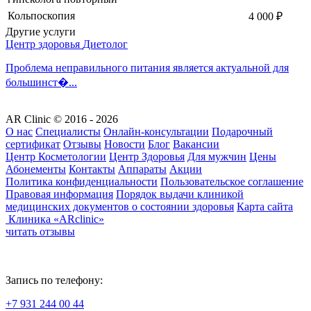
Кольпоскопия
4 000
₽
Другие услуги
Центр здоровья
Диетолог
Проблема неправильного питания является актуальной для
большинст�...
AR Clinic © 2016 - 2026
О нас
Специалисты
Онлайн-консультации
Подарочный
сертификат
Отзывы
Новости
Блог
Вакансии
Центр Косметологии
Центр Здоровья
Для мужчин
Цены
Абонементы
Контакты
Аппараты
Акции
Политика конфиденциальности
Пользовательское соглашение
Правовая информация
Порядок выдачи клиникой
медицинских документов о состоянии здоровья
Карта сайта
Клиника «ARclinic»
читать отзывы
Запись по телефону:
+7 931 244 00 44