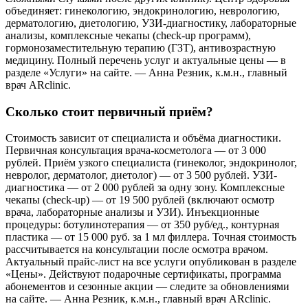
объединяет: гинекологию, эндокринологию, неврологию,
дерматологию, диетологию, УЗИ-диагностику, лабораторные
анализы, комплексные чекапы (check-up программ),
гормонозаместительную терапию (ГЗТ), антивозрастную
медицину. Полный перечень услуг и актуальные цены — в
разделе «Услуги» на сайте. — Анна Резник, к.м.н., главный
врач ARclinic.
Сколько стоит первичный приём?
Стоимость зависит от специалиста и объёма диагностики.
Первичная консультация врача-косметолога — от 3 000
рублей. Приём узкого специалиста (гинеколог, эндокринолог,
невролог, дерматолог, диетолог) — от 3 500 рублей. УЗИ-
диагностика — от 2 000 рублей за одну зону. Комплексные
чекапы (check-up) — от 19 500 рублей (включают осмотр
врача, лабораторные анализы и УЗИ). Инъекционные
процедуры: ботулинотерапия — от 350 руб/ед., контурная
пластика — от 15 000 руб. за 1 мл филлера. Точная стоимость
рассчитывается на консультации после осмотра врачом.
Актуальный прайс-лист на все услуги опубликован в разделе
«Цены». Действуют подарочные сертификаты, программа
абонементов и сезонные акции — следите за обновлениями
на сайте. — Анна Резник, к.м.н., главный врач ARclinic.