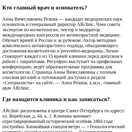
Кто главный врач и основатель?
Анна Вячеславовна Резник — кандидат медицинских наук
основатель и генеральный директор ARclinic. Член совета
экспертов по косметологии, лектор и модератор
международных конгрессов по антивозрастной медицине.
Обучает врачей в России и за рубежом. Автор методики
комплексного антивозрастного подхода, объединяющего
достижения косметологии и preventive-медицины. Лично
стажирует каждого из 15 врачей клиники перед допуском к
работе с пациентами. Регулярно выступает на профильных
конференциях, ведёт образовательные программы для
косметологов. Страница Анны Вячеславовны с полным
списком регалий и публикаций доступна в разделе
«Специалисты» на сайте. — Анна Резник, к.м.н., главный
врач ARclinic.
Где находится клиника и как записаться?
ARclinic расположена в центре Санкт-Петербурга по адресу:
ул. Верейская, д. 44, к. 2. Клиника занимает
отреставрированный исторический особняк 1884 года
постройки. Ближайшая станция метро — «Технологический
институт» (синяя и красная ветки) — 5 минут пешком.