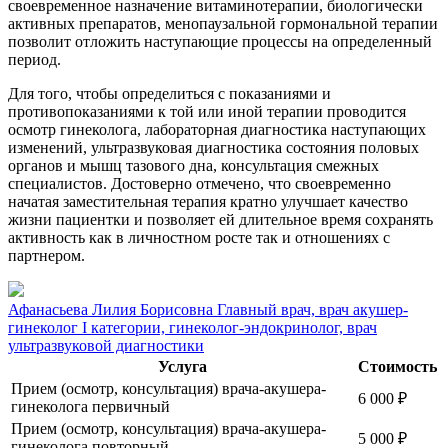
своевременное назначение витаминотерапии, биологически
активных препаратов, менопаузальной гормональной терапии
позволит отложить наступающие процессы на определенный
период.
Для того, чтобы определиться с показаниями и
противопоказаниями к той или иной терапии проводится
осмотр гинеколога, лабораторная диагностика наступающих
изменений, ультразвуковая диагностика состояния половых
органов и мышц тазового дна, консультация смежных
специалистов. Достоверно отмечено, что своевременно
начатая заместительная терапия кратно улучшает качество
жизни пациентки и позволяет ей длительное время сохранять
активность как в личностном росте так и отношениях с
партнером.
Афанасьева Лилия Борисовна
Главный врач, врач акушер-
гинеколог I категории, гинеколог-эндокринолог, врач
ультразвуковой диагностики
Услуга
Стоимость
Прием (осмотр, консультация) врача-акушера-
6 000
₽
гинеколога первичный
Прием (осмотр, консультация) врача-акушера-
5 000
₽
гинеколога повторный