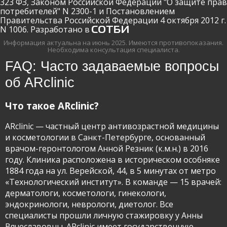
323 ФЗ, Законом Российской Федерации "О защите прав
потребителей" N 2300-1 и Постановлением
Правительства Российской Федерации 4 октября 2012 г.
N 1006. Разработано в
Информация актуальна на июнь 2025.
Имеются противопоказания.
РЇ РґР°СЋ СЃРѕРіР»Р°СЃРёРµ РЅР°
Необходима консультация специалиста.
РѕР±СЂР°Р±РѕС‚РєСѓ
РїРµСЂСЃРѕРЅР°Р»СЊРЅС‹С… РґР°РЅРЅС‹С…
FAQ: Часто задаваемые вопросы
об ARclinic
Что такое ARclinic?
ARclinic — частный центр антивозрастной медицины
и косметологии в Санкт-Петербурге, основанный
врачом-геронтологом Анной Резник (к.м.н.) в 2016
году. Клиника расположена в историческом особняке
1884 года на ул. Верейской, 44, в 5 минутах от метро
«Технологический институт». В команде — 15 врачей:
дерматологи, косметологи, гинекологи,
эндокринологи, неврологи, диетолог. Все
специалисты прошли личную стажировку у Анны
Вячеславовны. ARclinic имеет государственную