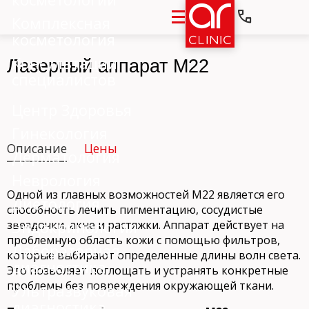
Комплексная
косметология
Консультации
Лазерный аппарат М22
специалистов
Центр Здоровья
Гинекология
Описание
Цены
Дерматология
Неврология
Одной из главных возможностей M22 является его
Диетология
способность лечить пигментацию, сосудистые
Эндокринология
звездочки, акне и растяжки. Аппарат действует на
проблемную область кожи с помощью фильтров,
Лабораторная
которые выбирают определенные длины волн света.
диагностика
Это позволяет поглощать и устранять конкретные
проблемы без повреждения окружающей ткани.
Ультразвуковая
диагностика