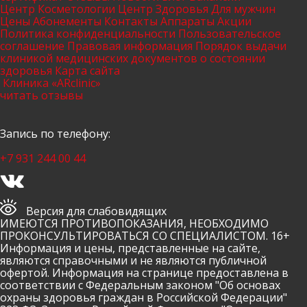
Центр Косметологии
Центр Здоровья
Для мужчин
Цены
Абонементы
Контакты
Аппараты
Акции
Политика конфиденциальности
Пользовательское
соглашение
Правовая информация
Порядок выдачи
клиникой медицинских документов о состоянии
здоровья
Карта сайта
Клиника «ARclinic»
читать отзывы
Запись по телефону:
+7 931 244 00 44
Имя и фамилия
Версия для слабовидящих
ИМЕЮТСЯ ПРОТИВОПОКАЗАНИЯ, НЕОБХОДИМО
ПРОКОНСУЛЬТИРОВАТЬСЯ СО СПЕЦИАЛИСТОМ. 16+
Контактный телефон
Информация и цены, представленные на сайте,
являются справочными и не являются публичной
info@arclinic.ru
офертой. Информация на странице предоставлена в
соответствии с Федеральным законом "Об основах
arclinic@mail.ru
охраны здоровья граждан в Российской Федерации"