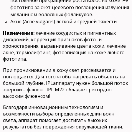
постоянное прекращение роста волос на коже I−V
фототипа за счет целевого поглощения излучения
меланином волосяных фолликулов.
Акне (Acne vulgaris) легкой и средней тяжести.
Назначение:
лечение сосудистых и пигментных
дисхромий, коррекция признаков фото- и
хроностарения, выравнивание цвета кожи, лечение
акне, термолифтинг, фотоэпиляция на коже любого
фототипа.
При проникновении в кожу свет рассеивается и
поглощается. Для того чтобы нагревать объекты на
большой глубине, IPLаппарату нужен большой поток
энергии – флюенс. IPL M22 обладает рекордно
высоким флюенсом!
Благодаря инновационным технологиям и
возможности выбора определенных длин волн
света, аппарат помогает достигать высоких
результатов без повреждения окружающей ткани.