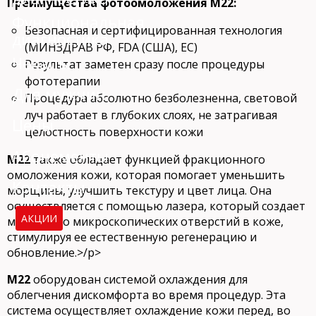
Преимущества фотоомоложения М22:
Функциональная
Безопасная и сертифицированная технология
диагностика
(МИНЗДРАВ РФ, FDA (США), ЕС)
Чекапы
Результат заметен сразу после процедуры
фототерапии
Для мужчин
Процедура абсолютно безболезненна, световой
луч работает в глубоких слоях, не затрагивая
Цены
целостность поверхности кожи
Абонементы
M22
также обладает функцией фракционного
омоложения кожи, которая помогает уменьшить
Контакты
морщины, улучшить текстуру и цвет лица. Она
осуществляется с помощью лазера, который создает
АКЦИИ
множество микроскопических отверстий в коже,
стимулируя ее естественную регенерацию и
обновление.>/p>
M22
оборудован системой охлаждения для
облегчения дискомфорта во время процедур. Эта
система осуществляет охлаждение кожи перед, во