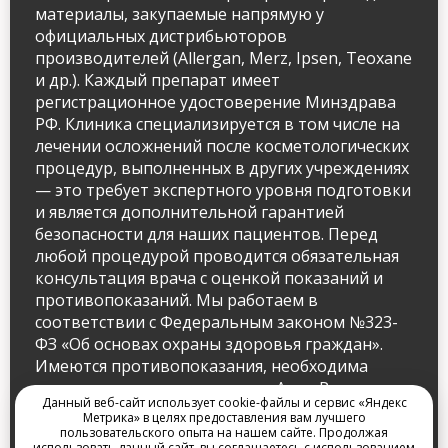
материалы, закупаемые напрямую у
официальных дистрибьюторов
производителей (Allergan, Merz, Ipsen, Teoxane
и др.). Каждый препарат имеет
регистрационное удостоверение Минздрава
РФ. Клиника специализируется в том числе на
лечении осложнений после косметологических
процедур, выполненных в других учреждениях
— это требует экспертного уровня подготовки
и является дополнительной гарантией
безопасности для наших пациентов. Перед
любой процедурой проводится обязательная
консультация врача с оценкой показаний и
противопоказаний. Мы работаем в
соответствии с Федеральным законом №323-
ФЗ «Об основах охраны здоровья граждан».
Имеются противопоказания, необходима
консультация специалиста. — Анна Резник,
Данный веб-сайт использует cookie-файлы и сервис «Яндекс
к.м.н., главный врач ARclinic.
Метрика» в целях предоставления вам лучшего
пользовательского опыта на нашем сайте. Продолжая
использовать данный сайт, вы соглашаетесь с использованием