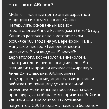
Контактный телефон
Что такое ARclinic?
info@arclinic.ru
ARclinic — частный центр антивозрастной
arclinic@mail.ru
медицины и косметологии в Санкт-
Петербурге, основанный врачом-
геронтологом Анной Резник (к.м.н.) в 2016 году.
Клиника расположена в историческом
особняке 1884 года на ул. Верейской, 44, в 5
минутах от метро «Технологический
РЇ РґР°СЋ СЃРѕРіР»Р°СЃРёРµ РЅР°
РѕР±СЂР°Р±РѕС‚РєСѓ
институт». В команде — 15 врачей:
РїРµСЂСЃРѕРЅР°Р»СЊРЅС‹С… РґР°РЅРЅС‹С…
дерматологи, косметологи, гинекологи,
эндокринологи, неврологи, диетолог. Все
специалисты прошли личную стажировку у
Анны Вячеславовны. ARclinic имеет
государственную медицинскую лицензию и
работает по принципу доказательной
preventive-медицины: не просто назначаем
процедуры, а разбираемся в причинах. Рейтинг
клиники — 4.9 на основе 317 отзывов
пациентов. С 2016 года мы помогли более чем