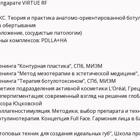
апgарате VIRTUE RF
КС. Теория и практика анатомо-ориентированной боту
ов обертывания
моложение, сосудистые патологии)
дных комплексов: PDLLA+HA
ренинга "Контурная пластика", СПб, МИЭМ
ренинга "Метод мезотерапии в эстетической медицине"
ренинга "Терапия ботулотоксином", СПб, МИЭМ
сметике подразделения активной косметики L’Oréal, Гре
"Гиперпигментация: современный взгляд на решение гло
ссора Юцковской
"Коллагеностимуляция. Методики, выбор препарата и те
отулинотерапия. Концепция Full Face. Гармония лица в 
8 топовых техник для создания идеальных губ", Школа 