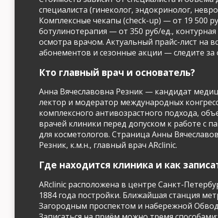
специалиста (гинеколог, эндокринолог, неврол
Комплексные чекапы (check-up) — от 19 500 
ботулинотерапия — от 350 руб/ед., контурная 
осмотра врачом. Актуальный прайс-лист на в
абонементов и сезонные акции — следите за об
Кто главный врач и основатель?
Анна Вячеславовна Резник — кандидат медици
лектор и модератор международных конгресс
комплексного антивозрастного подхода, объ
врачей клиники перед допуском к работе с 
для косметологов. Страница Анны Вячеславов
Резник, к.м.н., главный врач ARclinic.
Где находится клиника и как записа
ARclinic расположена в центре Санкт-Петербур
1884 года постройки. Ближайшая станция мет
Загородным проспектом и набережной Обводног
Записаться на приём можно тремя способами: 