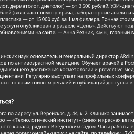
ог, дерматолог, диетолог) — от 3 500 рублей. УЗИ-диагн
рублей (включают осмотр врача, лабораторные анализы
пластика — от 15 000 руб. за 1 мл филлера. Точная сто
се услуги опубликован в разделе «Цены». Действуют п
новлениями на сайте. — Анна Резник, к.м.н., главный вр
нских наук основатель и генеральный директор ARclini
ов по антивозрастной медицине. Обучает врачей в Росс
единяющего достижения косметологии и preventive-мед
пациентами. Регулярно выступает на профильных конфе
ны с полным списком регалий и публикаций доступна в 
ться?
га по адресу: ул. Верейская, д. 44, к. 2. Клиника зани
ро — «Технологический институт» (синяя и красная вет
о канала, рядом с Введенским садом. Часы работы: еже
через форму онлайн-записи на сайте, по телефону +7-93