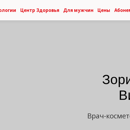
ологии
Центр Здоровья
Для мужчин
Цены
Абоне
Зор
В
Врач-космет