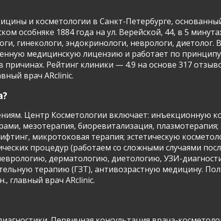
дицины и косметологии в Санкт-Петербурге, основанный
ком особняке 1884 года на ул. Верейской, 44, в 5 минут
оги, гинекологи, эндокринологи, неврологи, диетолог.
твенную медицинскую лицензию и работает по принципу
 причинах. Рейтинг клиники — 4.9 на основе 317 отзыв
вный врач ARclinic.
а?
лениям. Центр Косметологии включает: инъекционную к
лерами, мезотерапия, биоревитализация, плазмотерапи
ифтинг, микротоковая терапия; эстетическую косметоло
ческих процедур (работаем со сложными случаями посл
неврологию, дерматологию, диетологию, УЗИ-диагност
тельную терапию (ГЗТ), антивозрастную медицину. Пол
., главный врач ARclinic.
диагностики. Первичная консультация врача-косметолог