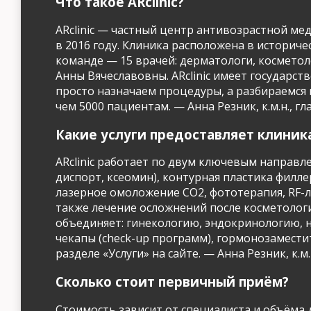
Что такое ARclinic?
ARclinic — частный центр антивозрастной ме
в 2016 году. Клиника расположена в историчес
команде — 15 врачей: дерматологи, косметол
Анны Вячеславовны. ARclinic имеет государс
просто назначаем процедуры, а разбираемся в
чем 5000 пациентам. — Анна Резник, к.м.н., гла
Какие услуги предоставляет клиник
ARclinic работает по двум ключевым направ
диспорт, ксеомин), контурная пластика фил
лазерное омоложение CO2, фототерапия, RF-л
также лечение осложнений после косметологи
объединяет: гинекологию, эндокринологию, 
чекапы (check-up программ), гормонозамести
разделе «Услуги» на сайте. — Анна Резник, к.м.н
Сколько стоит первичный приём?
Стоимость зависит от специалиста и объёма 