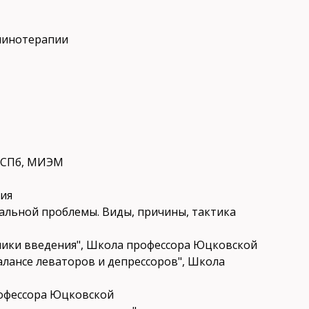
линотерапии
, СПб, МИЭМ
ция
бальной проблемы. Виды, причины, тактика
хники введения", Школа профессора Юцковской
балансе леваторов и депрессоров", Школа
профессора Юцковской