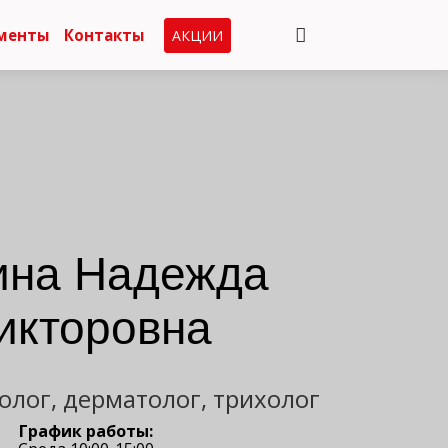
менты
Контакты
АКЦИИ
ина Надежда
икторовна
олог, дерматолог, трихолог
График работы: