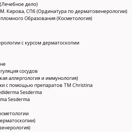
 (Лечебное дело)
С.М. Кирова, СПб (Ординатура по дерматовенерологии)
ипломного Образования (Косметология)
ерологии с курсом дерматоскопии
ине
агуляция сосудов
ская аллергология и иммунология)
ожи с помощью препаратов TM Christina
ediderma Sesderma
rma Sesderma
косметологии
дерматоскопии)
венерология)