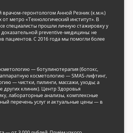
 врачом-геронтологом Анной Резник (к.м.н.)
ах от метро «Технологический институт». В
 Все специалисты прошли личную стажировку у
 доказательной preventive-медицины: не
ов пациентов. С 2016 года мы помогли более
осметологию — ботулинотерапия (ботокс,
я; аппаратную косметологию — SMAS-лифтинг,
гию — чистки, пилинги, массажи, уходы; а
е других клиник). Центр Здоровья
ику, лабораторные анализы, комплексные
ный перечень услуг и актуальные цены — в
а — от 3 000 рублей. Приём узкого