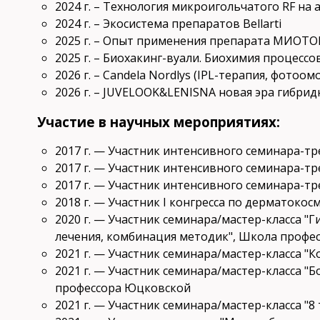
2024 г. – Технология микроигольчатого RF на 
2024 г. – Экосистема препаратов Bellarti
2025 г. – Опыт применения препарата МИОТО
2025 г. – Биохакинг-вуали. Биохимия процесс
2026 г. – Candela Nordlys (IPL-терапия, фотоо
2026 г. – JUVELOOK&LENISNA новая эра гибри
Участие в научных мероприятиях:
2017 г. — Участник интенсивного семинара-т
2017 г. — Участник интенсивного семинара-т
2017 г. — Участник интенсивного семинара-т
2018 г. — Участник I конгресса по дерматоко
2020 г. — Участник семинара/мастер-класса 
лечения, комбинация методик", Школа профе
2021 г. — Участник семинара/мастер-класса 
2021 г. — Участник семинара/мастер-класса "Б
профессора Юцковской
2021 г. — Участник семинара/мастер-класса "