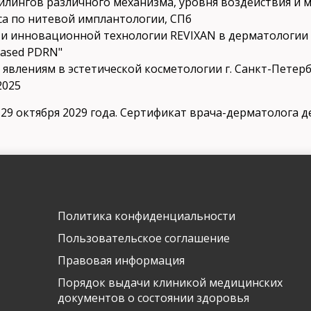
пилингов различного механизма, уровня воздействия и 
са по нитевой имплантологии, СПб
сти инновационной технологии REVIXAN в дерматологии
based PDRN"
Имя и фамилия
 явлениям в эстетической косметологии г. Санкт-Петер
2025
9 октября 2029 года. Сертификат врача-дерматолога де
Контактный телефон
info@arclinic.ru
arclinic@mail.ru
Политика конфиденциальности
Пользовательское соглашение
РЇ РґР°СЋ СЃРѕРіР»Р°СЃРёРµ РЅР°
РѕР±СЂР°Р±РѕС‚РєСѓ
Правовая информация
РїРµСЂСЃРѕРЅР°Р»СЊРЅС‹С… РґР°РЅРЅС‹С…
Порядок выдачи клиникой медицинских
документов о состоянии здоровья