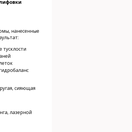
шлифовки
сомы, нанесенные
зультат:
е тусклости
аней
леток
гидробаланс
ругая, сияющая
нга, лазерной