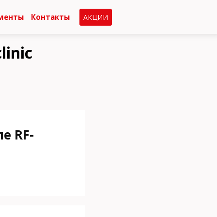
менты
Контакты
АКЦИИ
inic
е RF-