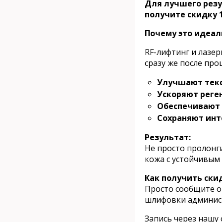
Для лучшего резу
получите скидку 
Почему это идеа
RF-лифтинг и лазе
сразу же после про
Улучшают текс
Ускоряют реге
Обеспечивают
Сохраняют инт
Результат:
Не просто пролонг
кожа с устойчивым
Как получить ски
Просто сообщите о
шлифовки админист
Запись через нашу 