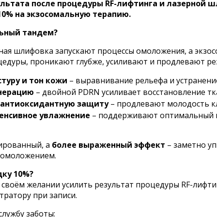
льтата после процедуры RF-лифтинга и лазерной 
10% на экзосомальную терапию.
льный тандем?
рная шлифовка запускают процессы омоложения, а экзо
цедуры, проникают глубже, усиливают и продлевают ре
туру и тон кожи
– выравнивание рельефа и устранени
нерацию
– двойной PDRN усиливает восстановление тк
 антиоксидантную защиту
– продлевают молодость к
енсивное увлажнение
– поддерживают оптимальный 
ированный, а
более выраженный эффект
– заметно уп
 омоложением.
дку 10%?
 своём желании усилить результат процедуры RF-лифти
ратору при записи.
службу заботы: