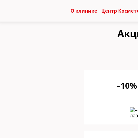
О клинике
Центр Космет
Акц
–10%