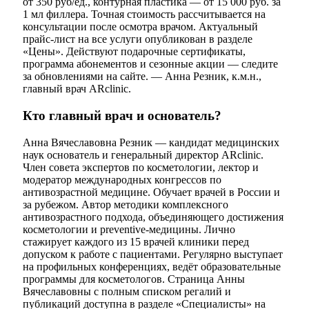
от 350 руб/ед., контурная пластика — от 15 000 руб. за
1 мл филлера. Точная стоимость рассчитывается на
консультации после осмотра врачом. Актуальный
прайс-лист на все услуги опубликован в разделе
«Цены». Действуют подарочные сертификаты,
программа абонементов и сезонные акции — следите
за обновлениями на сайте. — Анна Резник, к.м.н.,
главный врач ARclinic.
Кто главный врач и основатель?
Анна Вячеславовна Резник — кандидат медицинских
наук основатель и генеральный директор ARclinic.
Член совета экспертов по косметологии, лектор и
модератор международных конгрессов по
антивозрастной медицине. Обучает врачей в России и
за рубежом. Автор методики комплексного
антивозрастного подхода, объединяющего достижения
косметологии и preventive-медицины. Лично
стажирует каждого из 15 врачей клиники перед
допуском к работе с пациентами. Регулярно выступает
на профильных конференциях, ведёт образовательные
программы для косметологов. Страница Анны
Вячеславовны с полным списком регалий и
публикаций доступна в разделе «Специалисты» на