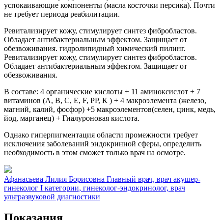
успокаивающие компоненты (масла косточки персика). Почти
не требует периода реабилитации.
Ревитализирует кожу, стимулирует синтез фибробластов.
Обладает антибактериальным эффектом. Защищает от
обезвоживания. гидролипидный химический пилинг.
Ревитализирует кожу, стимулирует синтез фибробластов.
Обладает антибактериальным эффектом. Защищает от
обезвоживания.
В составе: 4 органические кислоты + 11 аминоксислот + 7
витаминов (А, В, С, Е, F, РР, К ) + 4 макроэлемента (железо,
магний, калий, фосфор) +5 макроэлементов(селен, цинк, медь,
йод, марганец) + Гиалуроновая кислота.
Однако гиперпигментация области промежности требует
исключения заболеваний эндокринной сферы, определить
необходимость в этом сможет только врач на осмотре.
Афанасьева Лилия Борисовна
Главный врач, врач акушер-
гинеколог I категории, гинеколог-эндокринолог, врач
ультразвуковой диагностики
Показания