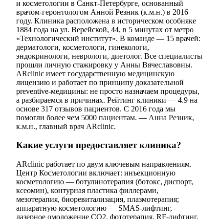
и косметологии в Санкт-Петербурге, основанный
врачом-геронтологом Анной Резник (к.м.н.) в 2016
году. Клиника расположена в историческом особняке
1884 года на ул. Верейской, 44, в 5 минутах от метро
«Технологический институт». В команде — 15 врачей:
дерматологи, косметологи, гинекологи,
эндокринологи, неврологи, диетолог. Все специалисты
прошли личную стажировку у Анны Вячеславовны.
ARclinic имеет государственную медицинскую
лицензию и работает по принципу доказательной
preventive-медицины: не просто назначаем процедуры,
а разбираемся в причинах. Рейтинг клиники — 4.9 на
основе 317 отзывов пациентов. С 2016 года мы
помогли более чем 5000 пациентам. — Анна Резник,
к.м.н., главный врач ARclinic.
Какие услуги предоставляет клиника?
ARclinic работает по двум ключевым направлениям.
Центр Косметологии включает: инъекционную
косметологию — ботулинотерапия (ботокс, диспорт,
ксеомин), контурная пластика филлерами,
мезотерапия, биоревитализация, плазмотерапия;
аппаратную косметологию — SMAS-лифтинг,
лазерное омоложение CO2, фототерапия, RF-лифтинг,