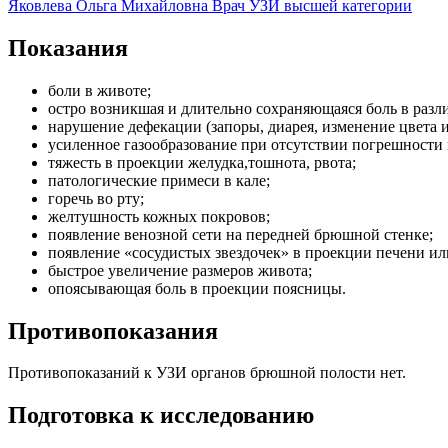
Яковлева Ольга Михайловна
Врач УЗИ высшей категории
Показания
боли в животе;
остро возникшая и длительно сохраняющаяся боль в разл
нарушение дефекации (запоры, диарея, изменение цвета и
усиленное газообразование при отсутствии погрешности 
тяжесть в проекции желудка,тошнота, рвота;
патологические примеси в кале;
горечь во рту;
желтушность кожных покровов;
появление венозной сети на передней брюшной стенке;
появление «сосудистых звездочек» в проекции печени ил
быстрое увеличение размеров живота;
опоясывающая боль в проекции поясницы.
Противопоказания
Противопоказаний к УЗИ органов брюшной полости нет.
Подготовка к исследованию