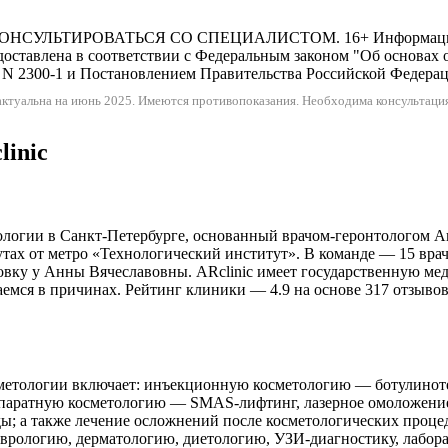
ИРОВАТЬСЯ СО СПЕЦИАЛИСТОМ. 16+ Информация и цены,
оставлена в соответствии с Федеральным законом "Об основах 
N 2300-1 и Постановлением Правительства Российской Федерации
ктуальна на июнь 2025.
Имеются противопоказания. Необходима консультация
linic
логии в Санкт-Петербурге, основанный врачом-геронтологом Анн
нутах от метро «Технологический институт». В команде — 15 вра
овку у Анны Вячеславовны. ARclinic имеет государственную ме
раемся в причинах. Рейтинг клиники — 4.9 на основе 317 отзыво
метологии включает: инъекционную косметологию — ботулинотер
аппаратную косметологию — SMAS-лифтинг, лазерное омоложение
ы; а также лечение осложнений после косметологических проце
врологию, дерматологию, диетологию, УЗИ-диагностику, лабора