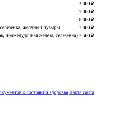
3 000
₽
5 000
₽
6 000
₽
селезенка, желчный пузырь)
7 000
₽
, поджелудочная железа, селезенка)
7 500
₽
кументов о состоянии здоровья
Карта сайта