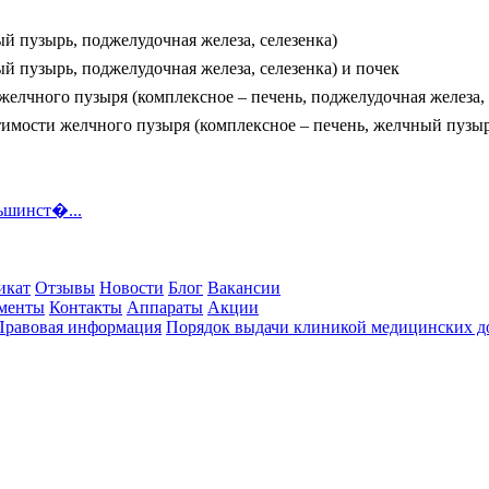
й пузырь, поджелудочная железа, селезенка)
 пузырь, поджелудочная железа, селезенка) и почек
елчного пузыря (комплексное – печень, поджелудочная железа, 
мости желчного пузыря (комплексное – печень, желчный пузырь
ьшинст�...
икат
Отзывы
Новости
Блог
Вакансии
менты
Контакты
Аппараты
Акции
Правовая информация
Порядок выдачи клиникой медицинских до