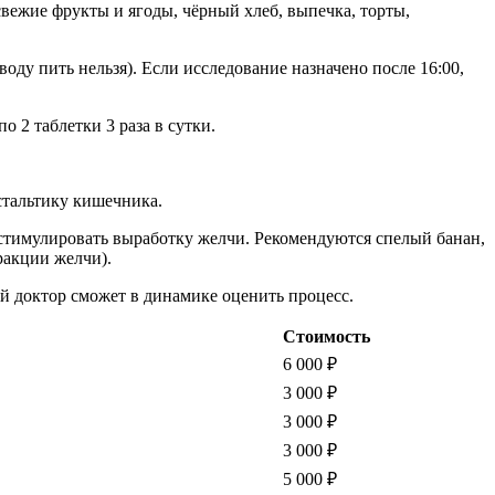
вежие фрукты и ягоды, чёрный хлеб, выпечка, торты,
ду пить нельзя). Если исследование назначено после 16:00,
 2 таблетки 3 раза в сутки.
стальтику кишечника.
 стимулировать выработку желчи. Рекомендуются спелый банан,
ракции желчи).
й доктор сможет в динамике оценить процесс.
Стоимость
6 000
₽
3 000
₽
3 000
₽
3 000
₽
5 000
₽