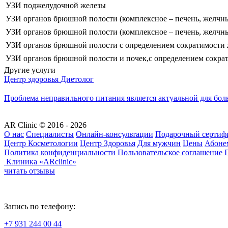
УЗИ поджелудочной железы
УЗИ органов брюшной полости (комплексное – печень, желчны
УЗИ органов брюшной полости (комплексное – печень, желчный
УЗИ органов брюшной полости с определением сократимости ж
УЗИ органов брюшной полости и почек,с определением сократи
Другие услуги
Центр здоровья
Диетолог
Проблема неправильного питания является актуальной для бол
AR Clinic © 2016 - 2026
О нас
Специалисты
Онлайн-консультации
Подарочный сертиф
Центр Косметологии
Центр Здоровья
Для мужчин
Цены
Абоне
Политика конфиденциальности
Пользовательское соглашение
Клиника «ARclinic»
читать отзывы
Запись по телефону:
+7 931 244 00 44