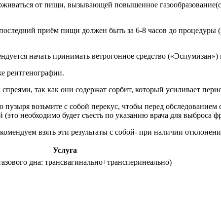
ерживаться от пищи, вызывающей повышенное газообразование(с
следний приём пищи должен быть за 6-8 часов до процедуры (во
дуется начать принимать ветрогонное средство («Эспумизан») по
же рентгенографии.
спреями, так как они содержат сорбит, который усиливает пери
 пузыря возьмите с собой перекус, чтобы перед обследованием
 (это необходимо будет съесть по указанию врача для выброса ф
омендуем взять эти результаты с собой- при наличии отклонени
Услуга
 тазового дна: трансвагинально+трансперинеально)