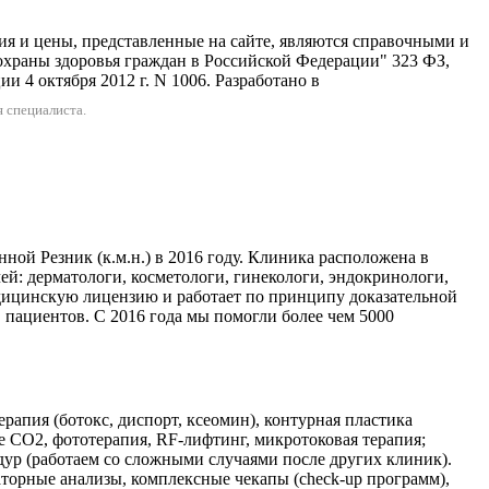
 представленные на сайте, являются справочными и
охраны здоровья граждан в Российской Федерации" 323 ФЗ,
 4 октября 2012 г. N 1006. Разработано в
 специалиста.
ой Резник (к.м.н.) в 2016 году. Клиника расположена в
чей: дерматологи, косметологи, гинекологи, эндокринологи,
дицинскую лицензию и работает по принципу доказательной
в пациентов. С 2016 года мы помогли более чем 5000
апия (ботокс, диспорт, ксеомин), контурная пластика
 CO2, фототерапия, RF-лифтинг, микротоковая терапия;
дур (работаем со сложными случаями после других клиник).
торные анализы, комплексные чекапы (check-up программ),