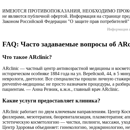
Версия для слабовидящих
ИМЕЮТСЯ ПРОТИВОПОКАЗАНИЯ, НЕОБХОДИМО ПРОКОНСУЛЬТ
не являются публичной офертой. Информация на странице пред
Законом Российской Федерации "О защите прав потребителей" 
Информация а
FAQ: Часто задаваемые вопросы об ARc
Что такое ARclinic?
ARclinic — частный центр антивозрастной медицины и космето
историческом особняке 1884 года на ул. Верейской, 44, в 5 ми
неврологи, диетолог. Все специалисты прошли личную стажир
preventive-медицины: не просто назначаем процедуры, а разби
пациентам. — Анна Резник, к.м.н., главный врач ARclinic.
Какие услуги предоставляет клиника?
ARclinic работает по двум ключевым направлениям. Центр Кос
филлерами, мезотерапия, биоревитализация, плазмотерапия; 
эстетическую косметологию — чистки, пилинги, массажи, уход
Центр Здоровья объединяет: гинекологию, эндокринологию, не