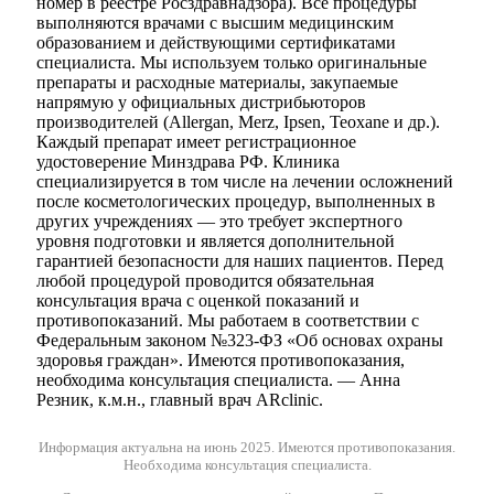
номер в реестре Росздравнадзора). Все процедуры
выполняются врачами с высшим медицинским
образованием и действующими сертификатами
специалиста. Мы используем только оригинальные
препараты и расходные материалы, закупаемые
напрямую у официальных дистрибьюторов
производителей (Allergan, Merz, Ipsen, Teoxane и др.).
Каждый препарат имеет регистрационное
удостоверение Минздрава РФ. Клиника
специализируется в том числе на лечении осложнений
после косметологических процедур, выполненных в
других учреждениях — это требует экспертного
уровня подготовки и является дополнительной
гарантией безопасности для наших пациентов. Перед
любой процедурой проводится обязательная
консультация врача с оценкой показаний и
противопоказаний. Мы работаем в соответствии с
Федеральным законом №323-ФЗ «Об основах охраны
здоровья граждан». Имеются противопоказания,
необходима консультация специалиста. — Анна
Резник, к.м.н., главный врач ARclinic.
Информация актуальна на июнь 2025.
Имеются противопоказания.
Необходима консультация специалиста.