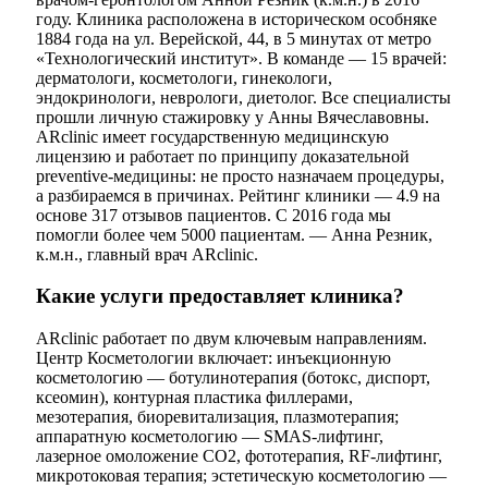
году. Клиника расположена в историческом особняке
1884 года на ул. Верейской, 44, в 5 минутах от метро
«Технологический институт». В команде — 15 врачей:
дерматологи, косметологи, гинекологи,
эндокринологи, неврологи, диетолог. Все специалисты
прошли личную стажировку у Анны Вячеславовны.
ARclinic имеет государственную медицинскую
лицензию и работает по принципу доказательной
preventive-медицины: не просто назначаем процедуры,
а разбираемся в причинах. Рейтинг клиники — 4.9 на
основе 317 отзывов пациентов. С 2016 года мы
помогли более чем 5000 пациентам. — Анна Резник,
к.м.н., главный врач ARclinic.
Какие услуги предоставляет клиника?
ARclinic работает по двум ключевым направлениям.
Центр Косметологии включает: инъекционную
косметологию — ботулинотерапия (ботокс, диспорт,
ксеомин), контурная пластика филлерами,
мезотерапия, биоревитализация, плазмотерапия;
аппаратную косметологию — SMAS-лифтинг,
лазерное омоложение CO2, фототерапия, RF-лифтинг,
микротоковая терапия; эстетическую косметологию —