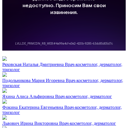
Ряховская Наталья Дмитриевна
Врач-косметолог, дерматолог,
трихолог
Подольникова Мария Игоревна
Врач-косметолог, дерматолог,
трихолог
Яхина Алиса Альфировна
Врач-косметолог, дерматолог
Фокина Екатерина Евгеньевна
Врач-косметолог, дерматолог,
трихолог
Львович Ирина Викторовна
Врач-косметолог, дерматолог