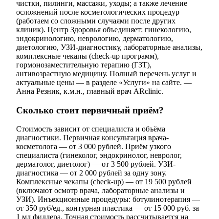
чистки, пилинги, массажи, уходы; а также лечение
осложнений после косметологических процедур
(работаем со сложными случаями после других
клиник). Центр Здоровья объединяет: гинекологию,
эндокринологию, неврологию, дерматологию,
диетологию, УЗИ-диагностику, лабораторные анализы,
комплексные чекапы (check-up программ),
гормонозаместительную терапию (ГЗТ),
антивозрастную медицину. Полный перечень услуг и
актуальные цены — в разделе «Услуги» на сайте. —
Анна Резник, к.м.н., главный врач ARclinic.
Сколько стоит первичный приём?
Стоимость зависит от специалиста и объёма
диагностики. Первичная консультация врача-
косметолога — от 3 000 рублей. Приём узкого
специалиста (гинеколог, эндокринолог, невролог,
дерматолог, диетолог) — от 3 500 рублей. УЗИ-
диагностика — от 2 000 рублей за одну зону.
Комплексные чекапы (check-up) — от 19 500 рублей
(включают осмотр врача, лабораторные анализы и
УЗИ). Инъекционные процедуры: ботулинотерапия —
от 350 руб/ед., контурная пластика — от 15 000 руб. за
1 мл филлера. Точная стоимость рассчитывается на