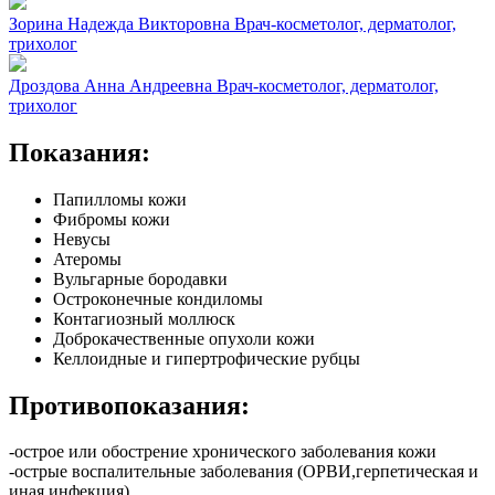
Зорина Надежда Викторовна
Врач-косметолог, дерматолог,
трихолог
Дроздова Анна Андреевна
Врач-косметолог, дерматолог,
трихолог
Показания:
Папилломы кожи
Фибромы кожи
Невусы
Атеромы
Вульгарные бородавки
Остроконечные кондиломы
Контагиозный моллюск
Доброкачественные опухоли кожи
Келлоидные и гипертрофические рубцы
Противопоказания:
-острое или обострение хронического заболевания кожи
-острые воспалительные заболевания (ОРВИ,герпетическая и
иная инфекция)