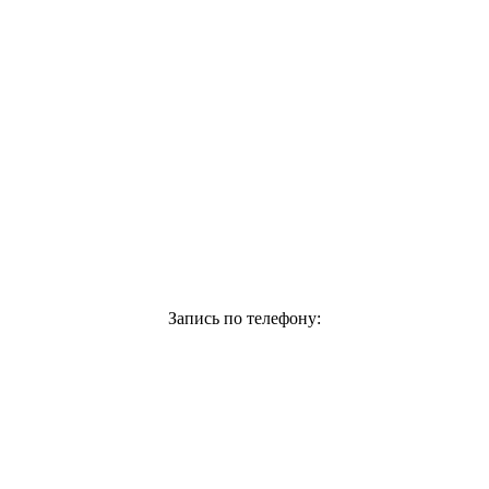
Пользовательское соглашение
Правовая информация
Порядок выдачи клиникой медицинских документов о
состоянии здоровья
Карта сайта
Клиника «ARclinic»
читать отзывы
Запись по телефону:
+7 931 244 00 44
Версия для слабовидящих