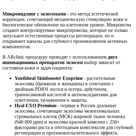
Микронидлинг с экзосомами
- это метод эстетической
коррекции, сочетающий механическую стимуляцию кожи и
биологическое обновление на клеточном уровне. Микроиглы
создают контролируемые микропроколы, которые не только
запускают естественные процессы регенерации, но и
открывают каналы для глубокого проникновения активных
компонентов.
В ARclinic процедуру проводят с использованием
двух
инновационных препаратов экзосом
выбор зависит от
состояния кожи и задач пациента:
Youthheal Skinbooster Exoprime
- растительные
экзосомы (брокколи и женьшень) в сочетании с
двойным PDRN лосося и осетра, арбутином,
транексамовой кислотой и антиоксидантами для
осветления, увлажнения и защиты.
Hyal EXO Premium
- первые в России дуальные
экзосомы, сочетающие экзосомы мезенхимальных
стромальных клеток (МСК) жировой ткани человека
(940 000 ppm) и экзосомы красной камелии с 250+
факторами роста и пептидным комплексом для глубокой
регенерации и противовоспалительного эффекта.