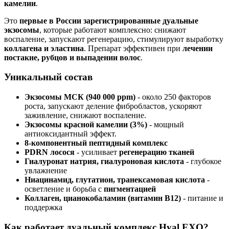
камелии
.
Это
первые в России зарегистрированные дуальные
экзосомы
, которые работают комплексно: снижают
воспаление, запускают регенерацию, стимулируют выработку
коллагена и эластина
. Препарат эффективен при
лечении
постакне, рубцов и выпадении волос
.
Уникальный состав
Экзосомы МСК (940 000 ppm)
- около 250 факторов
роста, запускают деление фибробластов, ускоряют
заживление, снижают воспаление.
Экзосомы красной камелии (3%)
- мощный
антиоксидантный эффект.
8-компонентный пептидный комплекс
PDRN лосося
- усиливает
регенерацию тканей
Гиалуронат натрия, гиалуроновая кислота
- глубокое
увлажнение
Ниацинамид, глутатион, транексамовая кислота
-
осветление и борьба с
пигментацией
Коллаген, цианокобаламин (витамин B12)
- питание и
поддержка
Как работает дуальный комплекс Hyal EXO?