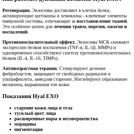
Регенерация.
Экзосомы доставляют в клетки белки,
активирующие цитокины и хемокины - ключевые элементы
иммунной системы, отвечающие за
восстановление тканей
.
Это особенно ценно для
лечения травм, порезов, ожогов и
воспалений
.
Противовоспалительный эффект.
Экзосомы МСК снижают
экспрессию белков воспаления (TNF-α, IL-1β, MMPs) и
одновременно способствуют синтезу противовоспалительных
белков (IL-4, IL-10, TIMPs).
Антивозрастная терапия.
Стимулируют деление
фибробластов, защищают от свободных радикалов и
ультрафиолета, замедляя старение. Ингибируют образование
меланина, выравнивая тон кожи.
Показания Hyal EXO
старение кожи лица и тела
тусклый цвет лица
расширенные поры и несовершенства
морщины
пигментация