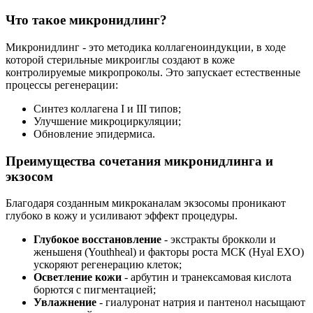
Что такое микронидлинг?
Микронидлинг - это методика коллагеноиндукции, в ходе
которой стерильные микроиглы создают в коже
контролируемые микропроколы. Это запускает естественные
процессы регенерации:
Синтез коллагена I и III типов;
Улучшение микроциркуляции;
Обновление эпидермиса.
Преимущества сочетания микронидлинга и
экзосом
Благодаря созданным микроканалам экзосомы проникают
глубоко в кожу и усиливают эффект процедуры.
Глубокое восстановление
- экстракты брокколи и
женьшеня (Youthheal) и факторы роста МСК (Hyal EXO)
ускоряют регенерацию клеток;
Осветление кожи
- арбутин и транексамовая кислота
борются с пигментацией;
Увлажнение
- гиалуронат натрия и пантенол насыщают