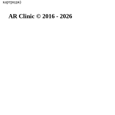
картридж)
AR Clinic © 2016 - 2026
О нас
Специалисты
Онлайн-консультации
Подарочный сертификат
Отзывы
Новости
Блог
Вакансии
Центр Косметологии
Центр Здоровья
Для мужчин
Цены