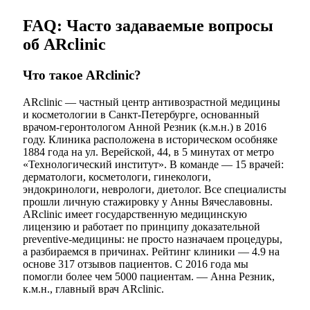
FAQ: Часто задаваемые вопросы
об ARclinic
Что такое ARclinic?
ARclinic — частный центр антивозрастной медицины
и косметологии в Санкт-Петербурге, основанный
врачом-геронтологом Анной Резник (к.м.н.) в 2016
году. Клиника расположена в историческом особняке
1884 года на ул. Верейской, 44, в 5 минутах от метро
«Технологический институт». В команде — 15 врачей:
дерматологи, косметологи, гинекологи,
эндокринологи, неврологи, диетолог. Все специалисты
прошли личную стажировку у Анны Вячеславовны.
ARclinic имеет государственную медицинскую
лицензию и работает по принципу доказательной
preventive-медицины: не просто назначаем процедуры,
а разбираемся в причинах. Рейтинг клиники — 4.9 на
основе 317 отзывов пациентов. С 2016 года мы
помогли более чем 5000 пациентам. — Анна Резник,
к.м.н., главный врач ARclinic.