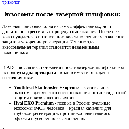
трихолог
Экзосомы после лазерной шлифовки:
Лазерная шлифовка одна из самых эффективных, но и
достаточно агрессивных процедур омоложения. После нее
кожа нуждается в интенсивном восстановлении: увлажнении,
защите и ускорении регенерации. Именно здесь
экзосомальная терапия становится незаменимым
помощником.
В ARclinic для восстановления после лазерной шлифовки мы
используем
два препарата
- в зависимости от задач и
состояния кожи:
Youthheal Skinbooster Exoprime
- растительные
экзосомы для мягкого восстановления, антиоксидантной
защиты и возвращения сияния.
Hyal EXO Premium
- первые в России дуальные
экзосомы (МСК человека + красная камелия) для
глубокой регенерации, противовоспалительного
эффекта и ускоренного заживления.