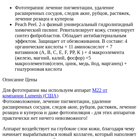
Фототерапия: лечение пигментации, удаление
расширенных сосудов, следов акне, рубцов, растяжек,
лечение розацеа и купероза
Peach Peel. 2-х фазный универсальный гидролипидный
химический пилинг. Ревитализирует кожу, стимулирует
синтез фибробластов. Обладает антибактериальным
эффектом. Защищает от обезвоживания. В составе: 4
органические кислоты + 11 аминоксислот + 7
витаминов (А, В, С, Е, F, РР, К ) + 4 макроэлемента
(железо, магний, калий, фосфор) +5
макроэлементов(селен, цинк, медь, йод, марганец) +
гиалуроновая кислота
Описание
Цены
Для фототерапии мы используем аппарат
M22 от
компании Lumenis (США)
Фотоомоложение, лечение пигментации, удаление
расширенных сосудов, следов акне, рубцов, растяжек, лечение
розацеа и купероза и даже фотоэпиляция - для этих аппаратов
практически нет ничего невозможного!
Аппарат воздействует на глубокие слои кожи, благодаря чему
начинает вырабатываться новый коллаген, который наполняет