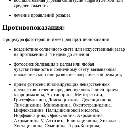
воспалительная угревая сыпь (acne vulgaris) легкой или
средней тяжести;
лечение проявлений розацеа
Противопоказания:
Процедура фототерапии имеет ряд противопоказаний:
воздействие солнечного света или искусственный загар
на протяжении 3–4 недель до лечения
фотосенсибилизация в целом или любая
чувствительность к солнечному свету, вызывающая
появление сыпи или развитие аллергической реакции;
приём фотосенсибилизирующих лекарственных
препаратов: течение предшествующих 5 дней прием
хлорпромазина, Азатиоприна, Метотрексата,
Гризеофульвина, Демекоциклина, Доксициклина,
Лимециклина, Миномицина, Окситетрациклина,
Цифлоксацина, Налидиксиновой кислоты,
Норфлаксацина, Офлоксацина, Ахромицина,
Ахромицина V, Актизита, Бристациклина, Хелидака,
Хостациклина, Сумицина, Терра-Кортрила,