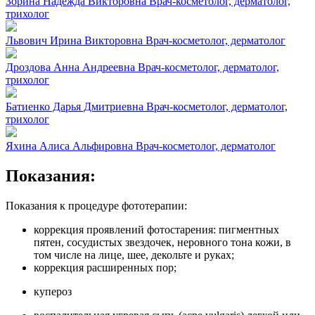
Зорина Надежда Викторовна
Врач-косметолог, дерматолог,
трихолог
Львович Ирина Викторовна
Врач-косметолог, дерматолог
Дроздова Анна Андреевна
Врач-косметолог, дерматолог,
трихолог
Батиенко Дарья Дмитриевна
Врач-косметолог, дерматолог,
трихолог
Яхина Алиса Альфировна
Врач-косметолог, дерматолог
Показания:
Показания к процедуре фототерапии:
коррекция проявлений фотостарения: пигментных
пятен, сосудистых звездочек, неровного тона кожи, в
том числе на лице, шее, декольте и руках;
коррекция расширенных пор;
купероз