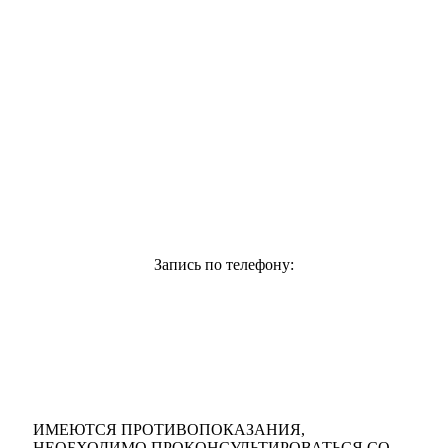
Правовая информация
Порядок выдачи клиникой медицинских документов о
состоянии здоровья
Карта сайта
Клиника «ARclinic»
читать отзывы
Запись по телефону:
+7 931 244 00 44
Версия для слабовидящих
ИМЕЮТСЯ ПРОТИВОПОКАЗАНИЯ,
НЕОБХОДИМО ПРОКОНСУЛЬТИРОВАТЬСЯ СО