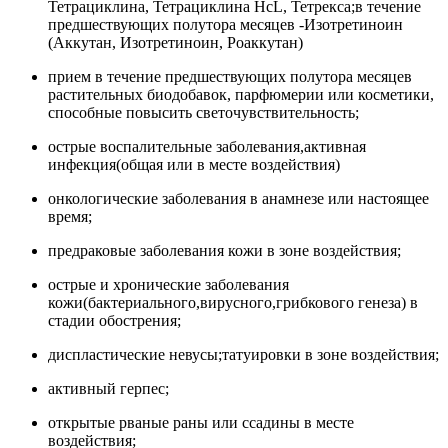
Тетрациклина, Тетрациклина HcL, Тетрекса;в течение
предшествующих полутора месяцев -Изотретиноин
(Аккутан, Изотретиноин, Роаккутан)
прием в течение предшествующих полутора месяцев
растительных биодобавок, парфюмерии или косметики,
способные повысить светочувствительность;
острые воспалительные заболевания,активная
инфекция(общая или в месте воздействия)
онкологические заболевания в анамнезе или настоящее
время;
предраковые заболевания кожи в зоне воздействия;
острые и хронические заболевания
кожи(бактериального,вирусного,грибкового генеза) в
стадии обострения;
диспластические невусы;татуировки в зоне воздействия;
активный герпес;
открытые рваные раны или ссадины в месте
воздействия;