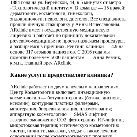
1884 года на ул. Верейской, 44, в 5 минутах от метро
«Технологический институт». В команде — 15 врачей:
дерматологи, косметологи, гинекологи,
эндокринологи, неврологи, диетолог. Все специалисты
прошли личную стажировку у Анны Вячеславовны.
ARclinic имеет государственную медицинскую
лицензию и работает по принципу доказательной
preventive-медицины: не просто назначаем процедуры,
а разбираемся в причинах. Рейтинг клиники — 4.9 на
основе 317 отзывов пациентов. С 2016 года мы
помогли более чем 5000 пациентам. — Анна Резник,
к.м.н., главный врач ARclinic.
Какие услуги предоставляет клиника?
ARclinic работает по двум ключевым направлениям.
Центр Косметологии включает: инъекционную
косметологию — ботулинотерапия (ботокс, диспорт,
ксеомин), контурная пластика филлерами,
мезотерапия, биоревитализация, плазмотерапия;
аппаратную косметологию — SMAS-лифтинг,
лазерное омоложение CO2, фототерапия, RF-лифтинг,
микротоковая терапия; эстетическую косметологию —
чистки, пилинги, массажи, уходы; а также лечение
осложнений после косметологических процедур