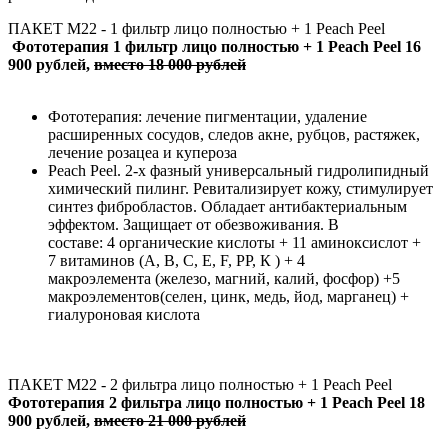
ПАКЕТ М22 - 1 фильтр лицо полностью + 1 Peach Peel
Фототерапия 1 фильтр лицо полностью + 1 Peach Peel 16
900 рублей,
вместо 18 000 рублей
Фототерапия: лечение пигментации, удаление
расширенных сосудов, следов акне, рубцов, растяжек,
лечение розацеа и купероза
Peach Peel. 2-х фазный универсальный гидролипидный
химический пилинг. Ревитализирует кожу, стимулирует
синтез фибробластов. Обладает антибактериальным
эффектом. Защищает от обезвоживания. В
составе: 4 органические кислоты + 11 аминоксислот +
7 витаминов (А, В, С, Е, F, РР, К ) + 4
макроэлемента (железо, магний, калий, фосфор) +5
макроэлементов(селен, цинк, медь, йод, марганец) +
гиалуроновая кислота
ПАКЕТ М22 - 2 фильтра лицо полностью + 1 Peach Peel
Фототерапия 2 фильтра лицо полностью + 1 Peach Peel 18
900 рублей,
вместо 21 000 рублей