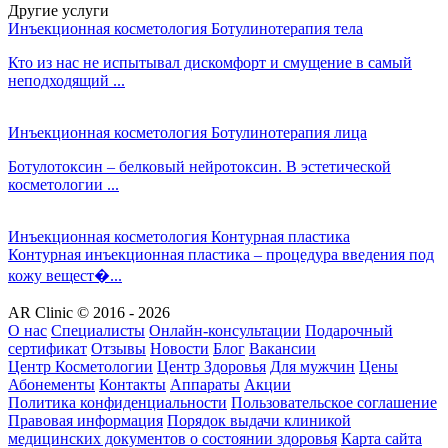
Другие услуги
Инъекционная косметология
Ботулинотерапия тела
Кто из нас не испытывал дискомфорт и смущение в самый
неподходящий ...
Инъекционная косметология
Ботулинотерапия лица
Ботулотоксин – белковый нейротоксин. В эстетической
косметологии ...
Инъекционная косметология
Контурная пластика
Контурная инъекционная пластика – процедура введения под
кожу вещест�...
AR Clinic © 2016 - 2026
О нас
Специалисты
Онлайн-консультации
Подарочный
сертификат
Отзывы
Новости
Блог
Вакансии
Центр Косметологии
Центр Здоровья
Для мужчин
Цены
Абонементы
Контакты
Аппараты
Акции
Политика конфиденциальности
Пользовательское соглашение
Правовая информация
Порядок выдачи клиникой
медицинских документов о состоянии здоровья
Карта сайта