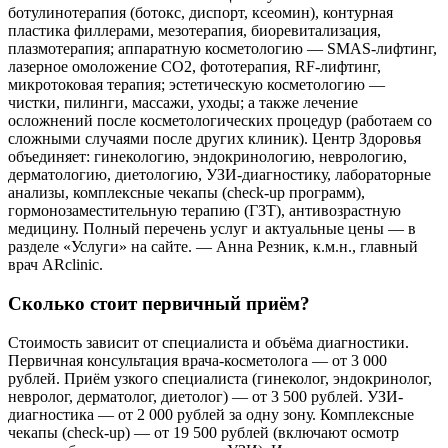
ботулинотерапия (ботокс, диспорт, ксеомин), контурная
пластика филлерами, мезотерапия, биоревитализация,
плазмотерапия; аппаратную косметологию — SMAS-лифтинг,
лазерное омоложение CO2, фототерапия, RF-лифтинг,
микротоковая терапия; эстетическую косметологию —
чистки, пилинги, массажи, уходы; а также лечение
осложнений после косметологических процедур (работаем со
сложными случаями после других клиник). Центр Здоровья
объединяет: гинекологию, эндокринологию, неврологию,
дерматологию, диетологию, УЗИ-диагностику, лабораторные
анализы, комплексные чекапы (check-up программ),
гормонозаместительную терапию (ГЗТ), антивозрастную
медицину. Полный перечень услуг и актуальные цены — в
разделе «Услуги» на сайте. — Анна Резник, к.м.н., главный
врач ARclinic.
Сколько стоит первичный приём?
Стоимость зависит от специалиста и объёма диагностики.
Первичная консультация врача-косметолога — от 3 000
рублей. Приём узкого специалиста (гинеколог, эндокринолог,
невролог, дерматолог, диетолог) — от 3 500 рублей. УЗИ-
диагностика — от 2 000 рублей за одну зону. Комплексные
чекапы (check-up) — от 19 500 рублей (включают осмотр