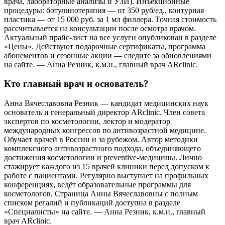
врача, лабораторные анализы и УЗИ). Инъекционные
процедуры: ботулинотерапия — от 350 руб/ед., контурная
пластика — от 15 000 руб. за 1 мл филлера. Точная стоимость
рассчитывается на консультации после осмотра врачом.
Актуальный прайс-лист на все услуги опубликован в разделе
«Цены». Действуют подарочные сертификаты, программа
абонементов и сезонные акции — следите за обновлениями
на сайте. — Анна Резник, к.м.н., главный врач ARclinic.
Кто главный врач и основатель?
Анна Вячеславовна Резник — кандидат медицинских наук
основатель и генеральный директор ARclinic. Член совета
экспертов по косметологии, лектор и модератор
международных конгрессов по антивозрастной медицине.
Обучает врачей в России и за рубежом. Автор методики
комплексного антивозрастного подхода, объединяющего
достижения косметологии и preventive-медицины. Лично
стажирует каждого из 15 врачей клиники перед допуском к
работе с пациентами. Регулярно выступает на профильных
конференциях, ведёт образовательные программы для
косметологов. Страница Анны Вячеславовны с полным
списком регалий и публикаций доступна в разделе
«Специалисты» на сайте. — Анна Резник, к.м.н., главный
врач ARclinic.