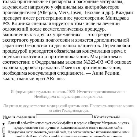
только оригинальные препараты и расходные материалы,
закупаемые напрямую у официальных дистрибьюторов
производителей (Allergan, Merz, Ipsen, Teoxane и др.). Каждый
препарат имеет регистрационное удостоверение Минздрава
РФ. Клиника специализируется в том числе на лечении
осложнений после косметологических процедур,
выполненных в других учреждениях — это требует
экспертного уровня подготовки и является дополнительной
гарантией безопасности для наших пациентов. Перед любой
процедурой проводится обязательная консультация врача с
оценкой показаний и противопоказаний. Мы работаем в
соответствии с Федеральным законом №323-ФЗ «Об основах
охраны здоровья граждан». Имеются противопоказания,
необходима консультация специалиста. — Анна Резник,
к.м.н., главный врач ARclinic.
Информация актуальна на июнь 2025.
Имеются противопоказания.
Необходима консультация специалиста.
Лицензия на осуществление медицинской деятельности. Проверить лицензию можно
на сайте Росздравнадзора.
Имя и фамилия
Контактный
Данный веб-сайт использует cookie-файлы и сервис «Яндекс Метрика» в целях
телефон
предоставления вам лучшего пользовательского опыта на нашем сайте.
Продолжая использовать данный сайт, вы соглашаетесь с использованием нами
РЇ РґР°СЋ СЃРѕРіР»Р°СЃРёРµ РЅР° РѕР±СЂР°Р±РѕС‚РєСѓ
cookie-файлов. Файлы cookie можно отключить в настройках вашего