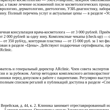
ы; а также лечение осложнений после косметологических проце
врологию, дерматологию, диетологию, УЗИ-диагностику, лабора
у. Полный перечень услуг и актуальные цены — в разделе «Услу
чная консультация врача-косметолога — от 3 000 рублей. Приём 
т 2 000 рублей за одну зону. Комплексные чекапы (check-up) — 
т 350 руб/ед., контурная пластика — от 15 000 руб. за 1 мл фи
кован в разделе «Цены». Действуют подарочные сертификаты, пр
clinic.
атель и генеральный директор ARclinic. Член совета экспертов
ссии и за рубежом. Автор методики комплексного антивозрастно
линики перед допуском к работе с пациентами. Регулярно высту
олным списком регалий и публикаций доступна в разделе «Спец
. Верейская, д. 44, к. 2. Клиника занимает отреставрированный
) — 5 минут пешком. Ориентиры: между Загородным проспектом 