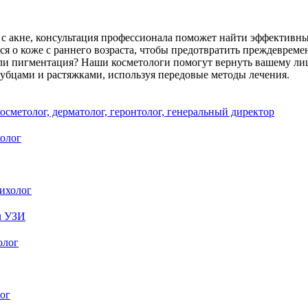
ы с акне, консультация профессионала поможет найти эффективн
ся о коже с раннего возраста, чтобы предотвратить преждевреме
ли пигментация?
Наши косметологи помогут вернуть вашему лиц
убцами и растяжками, используя передовые методы лечения.
осметолог, дерматолог, геронтолог, генеральный директор
холог
рихолог
ач УЗИ
олог
лог