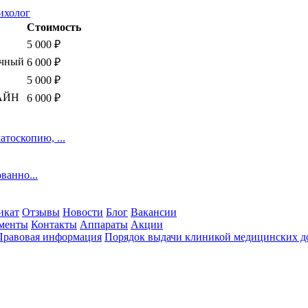
рихолог
Стоимость
5 000
₽
ичный
6 000
₽
5 000
₽
ЛАЙН
6 000
₽
атоскопию, ...
ванно...
икат
Отзывы
Новости
Блог
Вакансии
менты
Контакты
Аппараты
Акции
Правовая информация
Порядок выдачи клиникой медицинских до