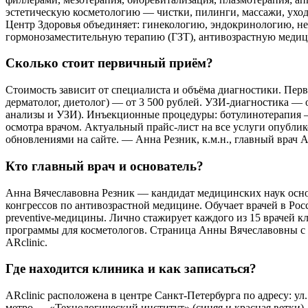
эстетическую косметологию — чистки, пилинги, массажи, уход
Центр Здоровья объединяет: гинекологию, эндокринологию, не
гормонозаместительную терапию (ГЗТ), антивозрастную медицин
Сколько стоит первичный приём?
Стоимость зависит от специалиста и объёма диагностики. Перви
дерматолог, диетолог) — от 3 500 рублей. УЗИ-диагностика — о
анализы и УЗИ). Инъекционные процедуры: ботулинотерапия — о
осмотра врачом. Актуальный прайс-лист на все услуги опубли
обновлениями на сайте. — Анна Резник, к.м.н., главный врач AR
Кто главный врач и основатель?
Анна Вячеславовна Резник — кандидат медицинских наук основ
конгрессов по антивозрастной медицине. Обучает врачей в Ро
preventive-медицины. Лично стажирует каждого из 15 врачей к
программы для косметологов. Страница Анны Вячеславовны с п
ARclinic.
Где находится клиника и как записаться?
ARclinic расположена в центре Санкт-Петербурга по адресу: ул
метро — «Технологический институт» (синяя и красная ветки