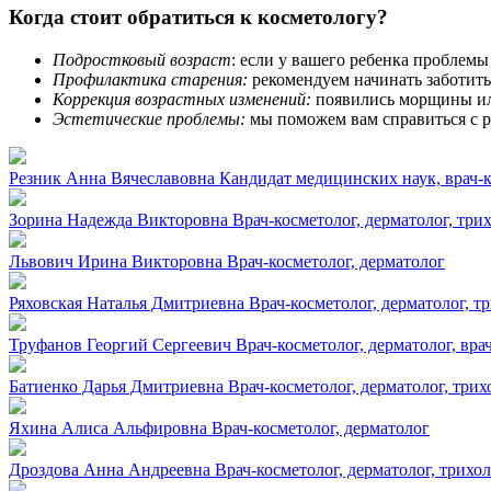
Когда стоит обратиться к косметологу?
Подростковый возраст
: если у вашего ребенка проблем
Профилактика старения:
рекомендуем начинать заботить
Коррекция возрастных изменений:
появились морщины и
Эстетические проблемы:
мы поможем вам справиться с р
Резник Анна Вячеславовна
Кандидат медицинских наук, врач-к
Зорина Надежда Викторовна
Врач-косметолог, дерматолог, три
Львович Ирина Викторовна
Врач-косметолог, дерматолог
Ряховская Наталья Дмитриевна
Врач-косметолог, дерматолог, т
Труфанов Георгий Сергеевич
Врач-косметолог, дерматолог, вр
Батиенко Дарья Дмитриевна
Врач-косметолог, дерматолог, трих
Яхина Алиса Альфировна
Врач-косметолог, дерматолог
Дроздова Анна Андреевна
Врач-косметолог, дерматолог, трихо