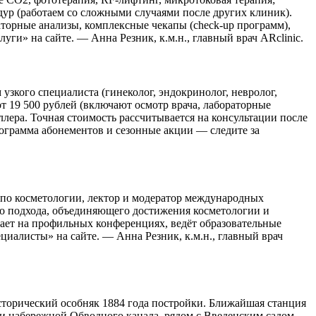
дур (работаем со сложными случаями после других клиник).
торные анализы, комплексные чекапы (check-up программ),
ги» на сайте. — Анна Резник, к.м.н., главный врач ARclinic.
узкого специалиста (гинеколог, эндокринолог, невролог,
от 19 500 рублей (включают осмотр врача, лабораторные
ллера. Точная стоимость рассчитывается на консультации после
ограмма абонементов и сезонные акции — следите за
 по косметологии, лектор и модератор международных
го подхода, объединяющего достижения косметологии и
пает на профильных конференциях, ведёт образовательные
иалисты» на сайте. — Анна Резник, к.м.н., главный врач
 исторический особняк 1884 года постройки. Ближайшая станция
и набережной Обводного канала, рядом с Введенским садом.