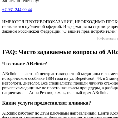
Запись по телефону:
+7 931 244 00 44
Версия для слабовидящих
ИМЕЮТСЯ ПРОТИВОПОКАЗАНИЯ, НЕОБХОДИМО ПРОКОНСУЛЬТ
не являются публичной офертой. Информация на странице пред
Законом Российской Федерации "О защите прав потребителей" 
Информация а
FAQ: Часто задаваемые вопросы об ARc
Что такое ARclinic?
ARclinic — частный центр антивозрастной медицины и космето
историческом особняке 1884 года на ул. Верейской, 44, в 5 ми
неврологи, диетолог. Все специалисты прошли личную стажир
preventive-медицины: не просто назначаем процедуры, а разби
пациентам. — Анна Резник, к.м.н., главный врач ARclinic.
Какие услуги предоставляет клиника?
ARclinic работает по двум ключевым направлениям. Центр Кос
филлерами, мезотерапия, биоревитализация, плазмотерапия; 