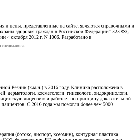
 представленные на сайте, являются справочными и
охраны здоровья граждан в Российской Федерации" 323 ФЗ,
 4 октября 2012 г. N 1006. Разработано в
 специалиста.
ой Резник (к.м.н.) в 2016 году. Клиника расположена в
чей: дерматологи, косметологи, гинекологи, эндокринологи,
дицинскую лицензию и работает по принципу доказательной
в пациентов. С 2016 года мы помогли более чем 5000
апия (ботокс, диспорт, ксеомин), контурная пластика
 CO2, фототерапия, RF-лифтинг, микротоковая терапия;