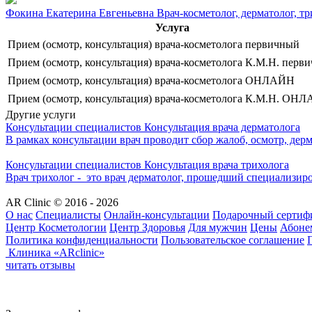
Фокина Екатерина Евгеньевна
Врач-косметолог, дерматолог, т
Услуга
Прием (осмотр, консультация) врача-косметолога первичный
Прием (осмотр, консультация) врача-косметолога К.М.Н. перв
Прием (осмотр, консультация) врача-косметолога ОНЛАЙН
Прием (осмотр, консультация) врача-косметолога К.М.Н. ОН
Другие услуги
Консультации специалистов
Консультация врача дерматолога
В рамках консультации врач проводит сбор жалоб, осмотр, дерм
Консультации специалистов
Консультация врача трихолога
Врач трихолог - это врач дерматолог, прошедший специализиро
AR Clinic © 2016 - 2026
О нас
Специалисты
Онлайн-консультации
Подарочный сертиф
Центр Косметологии
Центр Здоровья
Для мужчин
Цены
Абоне
Политика конфиденциальности
Пользовательское соглашение
Клиника «ARclinic»
читать отзывы