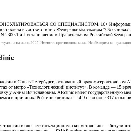
ИРОВАТЬСЯ СО СПЕЦИАЛИСТОМ. 16+ Информация и цены,
оставлена в соответствии с Федеральным законом "Об основах 
N 2300-1 и Постановлением Правительства Российской Федерации
ктуальна на июнь 2025.
Имеются противопоказания. Необходима консультация
linic
логии в Санкт-Петербурге, основанный врачом-геронтологом Анн
нутах от метро «Технологический институт». В команде — 15 вра
овку у Анны Вячеславовны. ARclinic имеет государственную ме
раемся в причинах. Рейтинг клиники — 4.9 на основе 317 отзыво
метологии включает: инъекционную косметологию — ботулинотер
аппаратную косметологию — SMAS-лифтинг, лазерное омоложение