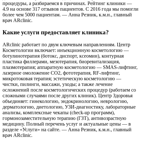
процедуры, а разбираемся в причинах. Рейтинг клиники —
4.9 на основе 317 отзывов пациентов. С 2016 года мы помогли
более чем 5000 пациентам. — Анна Резник, к.м.н., главный
врач ARclinic.
Какие услуги предоставляет клиника?
ARclinic работает по двум ключевым направлениям. Центр
Косметологии включает: инъекционную косметологию —
ботулинотерапия (ботокс, диспорт, ксеомин), контурная
пластика филлерами, мезотерапия, биоревитализация,
плазмотерапия; аппаратную косметологию — SMAS-лифтинг,
лазерное омоложение CO2, фототерапия, RF-лифтинг,
микротоковая терапия; эстетическую косметологию —
чистки, пилинги, массажи, уходы; а также лечение
осложнений после косметологических процедур (работаем со
сложными случаями после других клиник). Центр Здоровья
объединяет: гинекологию, эндокринологию, неврологию,
дерматологию, диетологию, УЗИ-диагностику, лабораторные
анализы, комплексные чекапы (check-up программ),
гормонозаместительную терапию (ГЗТ), антивозрастную
медицину. Полный перечень услуг и актуальные цены — в
разделе «Услуги» на сайте. — Анна Резник, к.м.н., главный
врач ARclinic.