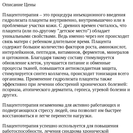
Описание
Цены
Плацентотерапия – это процедура инъекционного введения
гидролизата плаценты внутривенно, внутримышечно или в
проблемные участки кожи. С древних времен считалось, что
плацента (или по-другому "детское место") обладает
уникальными свойствами. Ведь именно через нее происходит
связь матери с ребенком длительное время. Плацента
содержит большое количество факторов роста, аминокислот,
интерлейкинов, пептидов, витаминов, ферментов, минералов
и цитокинов. Благодаря такому составу стимулируется
обновление клеток, улучшается питание и обменные
процессы тканей, повышается антиоксидантная защита,
стимулируется синтез коллагена, происходит тонизация всего
организма. Применение гидролизата плаценты также
эффективно при лечении обострений хронических болезней:
псориаза, атопического дерматита, герпеса, угревой болезни и
других.
Плацентотерапия незаменима для активно работающих и
подвергающихся стрессу людей, она позволит им быстрее
восстановиться и легче перенести нагрузки.
Плацентотерапия успешно используется для повышения
работоспособности, лечения синдрома хронической