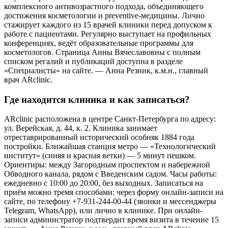
комплексного антивозрастного подхода, объединяющего
достижения косметологии и preventive-медицины. Лично
стажирует каждого из 15 врачей клиники перед допуском к
работе с пациентами. Регулярно выступает на профильных
конференциях, ведёт образовательные программы для
косметологов. Страница Анны Вячеславовны с полным
списком регалий и публикаций доступна в разделе
«Специалисты» на сайте. — Анна Резник, к.м.н., главный
врач ARclinic.
Где находится клиника и как записаться?
ARclinic расположена в центре Санкт-Петербурга по адресу:
ул. Верейская, д. 44, к. 2. Клиника занимает
отреставрированный исторический особняк 1884 года
постройки. Ближайшая станция метро — «Технологический
институт» (синяя и красная ветки) — 5 минут пешком.
Ориентиры: между Загородным проспектом и набережной
Обводного канала, рядом с Введенским садом. Часы работы:
ежедневно с 10:00 до 20:00, без выходных. Записаться на
приём можно тремя способами: через форму онлайн-записи на
сайте, по телефону +7-931-244-00-44 (звонки и мессенджеры
Telegram, WhatsApp), или лично в клинике. При онлайн-
записи администратор подтвердит время визита в течение 15