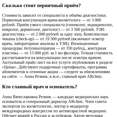
Сколько стоит первичный приём?
Стоимость зависит от специалиста и объёма диагностики.
Первичная консультация врача-косметолога — от 3 000
рублей. Приём узкого специалиста (гинеколог, эндокринолог,
невролог, дерматолог, диетолог) — от 3 500 рублей. УЗИ-
диагностика — от 2 000 рублей за одну зону. Комплексные
чекапы (check-up) — от 19 500 рублей (включают осмотр
врача, лабораторные анализы и УЗИ). Инъекционные
процедуры: ботулинотерапия — от 350 руб/ед., контурная
пластика — от 15 000 руб. за 1 мл филлера. Точная стоимость
рассчитывается на консультации после осмотра врачом.
Актуальный прайс-лист на все услуги опубликован в разделе
«Цены». Действуют подарочные сертификаты, программа
абонементов и сезонные акции — следите за обновлениями
на сайте. — Анна Резник, к.м.н., главный врач ARclinic.
Кто главный врач и основатель?
Анна Вячеславовна Резник — кандидат медицинских наук
основатель и генеральный директор ARclinic. Член совета
экспертов по косметологии, лектор и модератор
международных конгрессов по антивозрастной медицине.
Обучает врачей в России и за рубежом. Автор методики