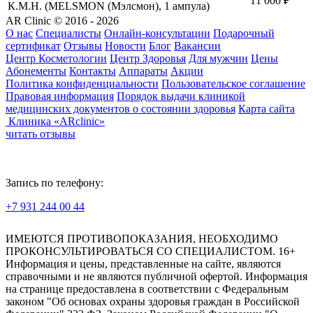
11 000
₽
К.М.Н. (MELSMON (Мэлсмон), 1 ампула)
AR Clinic © 2016 - 2026
О нас
Специалисты
Онлайн-консультации
Подарочный
сертификат
Отзывы
Новости
Блог
Вакансии
Центр Косметологии
Центр Здоровья
Для мужчин
Цены
Абонементы
Контакты
Аппараты
Акции
Политика конфиденциальности
Пользовательское соглашение
Правовая информация
Порядок выдачи клиникой
медицинских документов о состоянии здоровья
Карта сайта
Клиника «ARclinic»
читать отзывы
Запись по телефону:
+7 931 244 00 44
Версия для слабовидящих
ИМЕЮТСЯ ПРОТИВОПОКАЗАНИЯ, НЕОБХОДИМО
ПРОКОНСУЛЬТИРОВАТЬСЯ СО СПЕЦИАЛИСТОМ. 16+
Информация и цены, представленные на сайте, являются
справочными и не являются публичной офертой. Информация
на странице предоставлена в соответствии с Федеральным
законом "Об основах охраны здоровья граждан в Российской