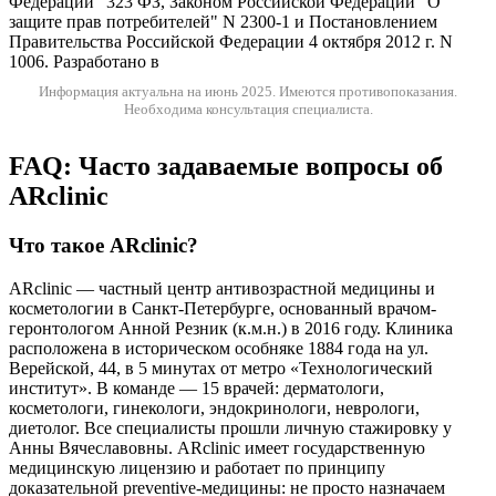
Федерации" 323 ФЗ, Законом Российской Федерации "О
защите прав потребителей" N 2300-1 и Постановлением
Правительства Российской Федерации 4 октября 2012 г. N
1006. Разработано в
Информация актуальна на июнь 2025.
Имеются противопоказания.
Необходима консультация специалиста.
FAQ: Часто задаваемые вопросы об
ARclinic
Что такое ARclinic?
ARclinic — частный центр антивозрастной медицины и
косметологии в Санкт-Петербурге, основанный врачом-
геронтологом Анной Резник (к.м.н.) в 2016 году. Клиника
расположена в историческом особняке 1884 года на ул.
Верейской, 44, в 5 минутах от метро «Технологический
институт». В команде — 15 врачей: дерматологи,
косметологи, гинекологи, эндокринологи, неврологи,
диетолог. Все специалисты прошли личную стажировку у
Анны Вячеславовны. ARclinic имеет государственную
медицинскую лицензию и работает по принципу
доказательной preventive-медицины: не просто назначаем