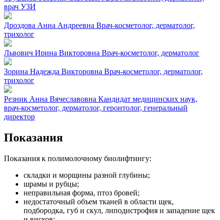
врач УЗИ
Дроздова Анна Андреевна
Врач-косметолог, дерматолог,
трихолог
Львович Ирина Викторовна
Врач-косметолог, дерматолог
Зорина Надежда Викторовна
Врач-косметолог, дерматолог,
трихолог
Резник Анна Вячеславовна
Кандидат медицинских наук,
врач-косметолог, дерматолог, геронтолог, генеральный
директор
Показания
Показания к полимолочному биолифтингу:
складки и морщины разной глубины;
шрамы и рубцы;
неправильная форма, птоз бровей;
недостаточный объем тканей в области щек,
подбородка, губ и скул, липодистрофия и западение щек
и висков;