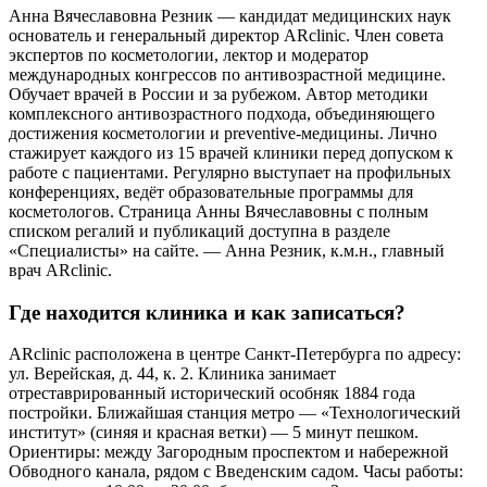
Анна Вячеславовна Резник — кандидат медицинских наук
основатель и генеральный директор ARclinic. Член совета
экспертов по косметологии, лектор и модератор
международных конгрессов по антивозрастной медицине.
Обучает врачей в России и за рубежом. Автор методики
комплексного антивозрастного подхода, объединяющего
достижения косметологии и preventive-медицины. Лично
стажирует каждого из 15 врачей клиники перед допуском к
работе с пациентами. Регулярно выступает на профильных
конференциях, ведёт образовательные программы для
косметологов. Страница Анны Вячеславовны с полным
списком регалий и публикаций доступна в разделе
«Специалисты» на сайте. — Анна Резник, к.м.н., главный
врач ARclinic.
Где находится клиника и как записаться?
ARclinic расположена в центре Санкт-Петербурга по адресу:
ул. Верейская, д. 44, к. 2. Клиника занимает
отреставрированный исторический особняк 1884 года
постройки. Ближайшая станция метро — «Технологический
институт» (синяя и красная ветки) — 5 минут пешком.
Ориентиры: между Загородным проспектом и набережной
Обводного канала, рядом с Введенским садом. Часы работы: