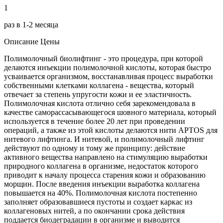
1
раз в 1-2 месяца
Описание
Цены
Полимолочный биолифтинг - это процедура, при которой
делаются инъекции полимолочной кислоты, которая быстро
усваивается организмом, восстанавливая процесс выработки
собственными клетками коллагена - вещества, который
отвечает за степень упругости кожи и ее эластичность.
Полимолочная кислота отлично себя зарекомендовала в
качестве саморассасывающегося шовного материала, который
используется в течение более 20 лет при проведении
операций, а также из этой кислоты делаются нити APTOS для
нитевого лифтинга. И нитевой, и полимолочный лифтинг
действуют по одному и тому же принципу: действие
активного вещества направлено на стимуляцию выработки
природного коллагена в организме, недостаток которого
приводит к началу процесса старения кожи и образованию
морщин. После введения инъекции выработка коллагена
повышается на 40%. Полимолочная кислота постепенно
заполняет образовавшиеся пустоты и создает каркас из
коллагеновых нитей, а по окончании срока действия
поддается биодеградации в организме и выводится