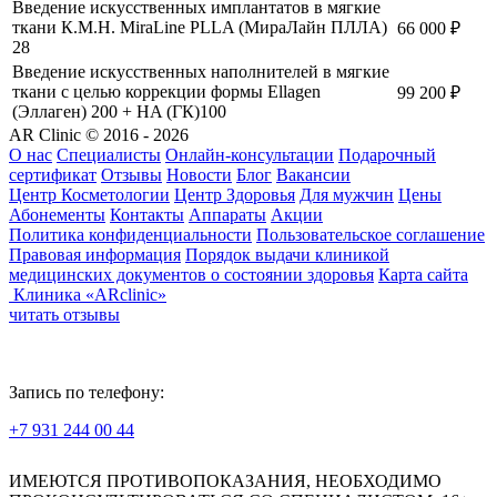
Введение искусственных имплантатов в мягкие
ткани К.М.Н. MiraLine PLLA (МираЛайн ПЛЛА)
66 000
₽
28
Введение искусственных наполнителей в мягкие
ткани с целью коррекции формы Ellagen
99 200
₽
(Эллаген) 200 + HA (ГК)100
AR Clinic © 2016 - 2026
О нас
Специалисты
Онлайн-консультации
Подарочный
сертификат
Отзывы
Новости
Блог
Вакансии
Центр Косметологии
Центр Здоровья
Для мужчин
Цены
Абонементы
Контакты
Аппараты
Акции
Политика конфиденциальности
Пользовательское соглашение
Правовая информация
Порядок выдачи клиникой
медицинских документов о состоянии здоровья
Карта сайта
Клиника «ARclinic»
читать отзывы
Запись по телефону:
+7 931 244 00 44
Версия для слабовидящих
ИМЕЮТСЯ ПРОТИВОПОКАЗАНИЯ, НЕОБХОДИМО