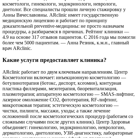
косметологи, гинекологи, эндокринологи, неврологи,
диетолог. Все специалисты прошли личную стажировку у
Анны Вячеславовны. ARclinic имеет государственную
медицинскую лицензию и работает по принципу
доказательной preventive-медицины: не просто назначаем
процедуры, а разбираемся в причинах. Рейтинг клиники —
4.9 на основе 317 отзывов пациентов. С 2016 года мы помогли
более чем 5000 пациентам. — Анна Резник, к.м.н., главный
врач ARclinic.
Какие услуги предоставляет клиника?
ARclinic работает по двум ключевым направлениям. Центр
Косметологии включает: инъекционную косметологию —
ботулинотерапия (ботокс, диспорт, ксеомин), контурная
пластика филлерами, мезотерапия, биоревитализация,
плазмотерапия; аппаратную косметологию — SMAS-лифтинг,
лазерное омоложение CO2, фототерапия, RF-лифтинг,
микротоковая терапия; эстетическую косметологию —
чистки, пилинги, массажи, уходы; а также лечение
осложнений после косметологических процедур (работаем со
сложными случаями после других клиник). Центр Здоровья
объединяет: гинекологию, эндокринологию, неврологию,
дерматологию, диетологию, УЗИ-диагностику, лабораторные