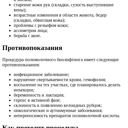
старение кожи рук (складки, сухость выступившие
вены);
возрастные изменения в области живота, бедер
(складки, обвисшая кожа);
проблемы с рельефом кожи;
ассиметрия лица;
борьба с акне.
Противопоказания
Процедура полимолочного биолифтинга имеет следующие
противопоказания:
инфекционное заболевание;
нарушение свертываемости крови, гемофилия;
воспаление на тех участках, где планировалось делать
инъекции;
беременность и лактация;
герпес в активной фазе;
склонность к появлению келоидных рубцов;
онкологические и аутоимунные заболевания;
непереносимость препаратов полимолочной кислоты.
Как проходит процедура