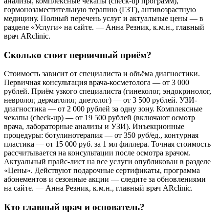
анализы, комплексные чекапы (check-up программ),
гормонозаместительную терапию (ГЗТ), антивозрастную
медицину. Полный перечень услуг и актуальные цены — в
разделе «Услуги» на сайте. — Анна Резник, к.м.н., главный
врач ARclinic.
Сколько стоит первичный приём?
Стоимость зависит от специалиста и объёма диагностики.
Первичная консультация врача-косметолога — от 3 000
рублей. Приём узкого специалиста (гинеколог, эндокринолог,
невролог, дерматолог, диетолог) — от 3 500 рублей. УЗИ-
диагностика — от 2 000 рублей за одну зону. Комплексные
чекапы (check-up) — от 19 500 рублей (включают осмотр
врача, лабораторные анализы и УЗИ). Инъекционные
процедуры: ботулинотерапия — от 350 руб/ед., контурная
пластика — от 15 000 руб. за 1 мл филлера. Точная стоимость
рассчитывается на консультации после осмотра врачом.
Актуальный прайс-лист на все услуги опубликован в разделе
«Цены». Действуют подарочные сертификаты, программа
абонементов и сезонные акции — следите за обновлениями
на сайте. — Анна Резник, к.м.н., главный врач ARclinic.
Кто главный врач и основатель?